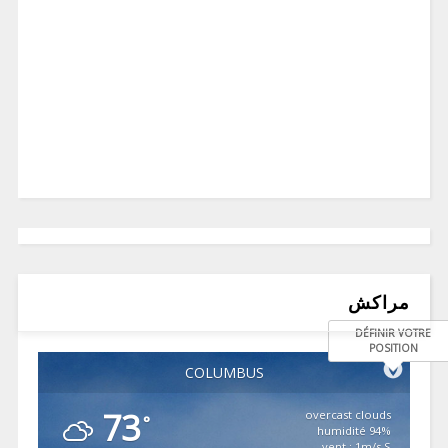
مراكش
DÉFINIR VOTRE
POSITION
COLUMBUS
73
overcast clouds
°
94% humidité
vent : 1m/s S