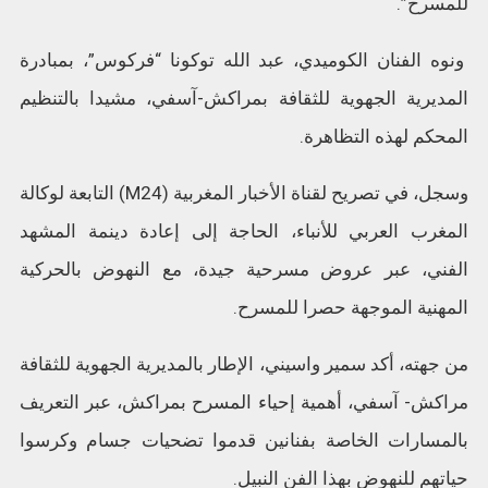
للمسرح”.
ونوه الفنان الكوميدي، عبد الله توكونا “فركوس”، بمبادرة
المديرية الجهوية للثقافة بمراكش-آسفي، مشيدا بالتنظيم
المحكم لهذه التظاهرة.
وسجل، في تصريح لقناة الأخبار المغربية (M24) التابعة لوكالة
المغرب العربي للأنباء، الحاجة إلى إعادة دينمة المشهد
الفني، عبر عروض مسرحية جيدة، مع النهوض بالحركية
المهنية الموجهة حصرا للمسرح.
من جهته، أكد سمير واسيني، الإطار بالمديرية الجهوية للثقافة
مراكش- آسفي، أهمية إحياء المسرح بمراكش، عبر التعريف
بالمسارات الخاصة بفنانين قدموا تضحيات جسام وكرسوا
حياتهم للنهوض بهذا الفن النبيل.