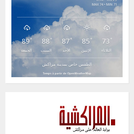
MAX 74 • MIN 71
89
88
87
85
73
°
°
°
°
°
الثلاثاء
الإثنين
الأحد
السبت
الجمعة
الطقس خاص بمدينة مراكش
Temps à partir de OpenWeatherMap