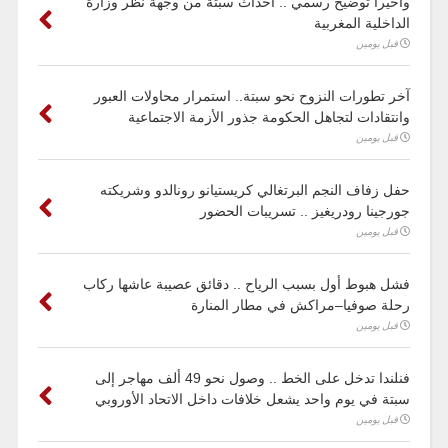
وأخيرا توضيح رسمي .. أحداث سبتة من وجهة نظر وزارة
الداخلية المغربية
قبل يومين
آخر تطورات النزوح نحو سبتة.. استمرار محاولات العبور
وانتقادات لتجاهل الحكومة جذور الأزمة الاجتماعية
قبل يومين
حفل زفاف النجم البرتغالي كريستيانو رونالدو وشريكته
جورجينا رودريغيز .. تسريبات الحضور
قبل يومين
فشل هبوط أول بسبب الرياح .. دقائق عصيبة عاشها ركاب
رحلة صوفيا–مراكش في مطار المنارة
قبل يومين
فنلندا تدخل على الخط .. وصول نحو 49 ألف مهاجر إلى
سبتة في يوم واحد يشعل خلافات داخل الاتحاد الأوروبي
قبل يومين