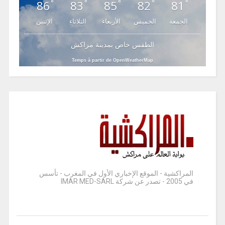
86
83
85
82
81
°
°
°
°
°
الجمعة
الخميس
الأربعاء
الثلاثاء
الإثنين
الطقس خاص بمدينة مراكش
Temps à partir de OpenWeatherMap
المراكشية - الموقع الإخباري الأول في المغرب - تأسس
في 2005 - تصدر عن شركة IMAR MED-SARL