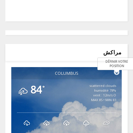
مراكش
DÉFINIR VOTRE
POSITION
COLUMBUS
84
scattered clouds
°
78% humidité
vent : 12m/s O
MAX 85 • MIN 83