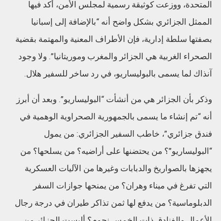
المتحدة، ووزعت كوثيقة رسمية لمجلس الأمن، أكد فيها
الممثل الجزائري بشكل واضح أنه “بالإضافة إلى إسبانيا
بصفتها سلطة إدارية، فإن الأطراف المعنية والمهتمة بقضية
الصحراء الغربية هي الجزائر والمغرب وموريتانيا”. ولا وجود
آنذاك لما يسمى بالبوليساريو، في رد ساخر للسفير هلال.
وذكر بأن الجزائر هي من أنشأت “البوليساريو”. وبعد أن أبرز
أنه “تم إنشاء ما يسمى بالجمهورية الصحراوية الوهمية في
فندق جزائري”، خاطب السفير الجزائري: من يمول
“البوليساريو”؟ من يحتضنها على أراضيه؟ من يسلحها؟ من
يجهزها بالصواريخ والدبابات وغيرها من الآليات العسكرية
التي تفرغ في ميناء وهران؟ من يمنحها جوازات السفر
الدبلوماسية؟ من يدفع لها ثمن تذاكر طيران في درجة رجال
الأعمال والفنادق ذات الخمس نجوم؟ أليست الجزائر من