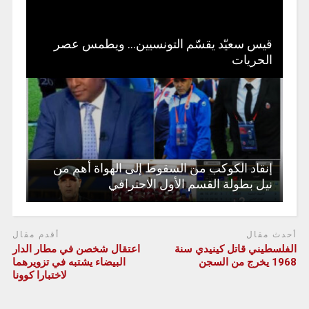
قيس سعيّد يقسّم التونسيين… ويطمس عصر
الحريات
إنقاد الكوكب من السقوط إلى الهواة أهم من
نيل بطولة القسم الأول الاحترافي
أحدث مقال
أقدم مقال
الفلسطيني قاتل كينيدي سنة
اعتقال شخصن في مطار الدار
1968 يخرج من السجن
البيضاء يشتبه في تزويرهما
لاختبارا كوونا