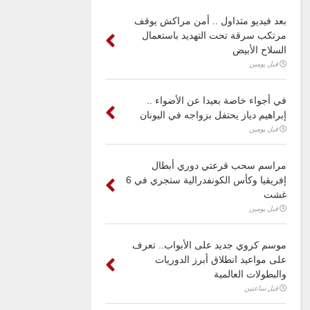
بعد فيديو متداول .. أمن مراكش يوقف
مرتكب سرقة تحت التهديد باستعمال
السلاح الأبيض
قبل يومين
في أجواء خاصة بعيدا عن الأضواء ..
إبراهيم دياز يحتفل بزواجه في اليونان
قبل يومين
مراسم سحب قرعتي دوري أبطال
إفريقيا وكأس الكونفدرالية ستجري في 6
غشت
قبل يومين
موسم كروي جديد على الأبواب.. تعرف
على مواعيد انطلاق أبرز الدوريات
والبطولات العالمية
قبل ساعتين