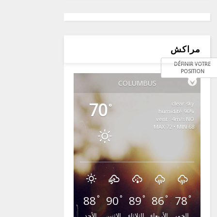
مراكش
DÉFINIR VOTRE
POSITION
COLUMBUS
70
clear sky
°
96% humidité
vent : 4m/s NO
MAX 72 • MIN 68
88
90
89
86
78
°
°
°
°
°
الخمي
الأربعاء
الثلاثاء
الإثنين
الأحد