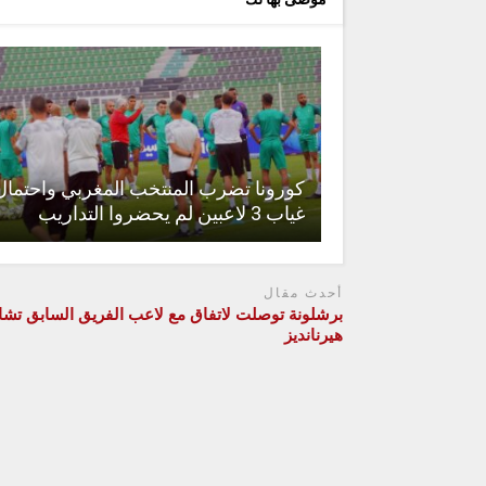
كورونا تضرب المنتخب المغربي واحتمال
غياب 3 لاعبين لم يحضروا التداريب
أحدث مقال
برشلونة توصلت لاتفاق مع لاعب الفريق السابق تش
هيرنانديز