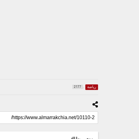
رياضة
2177
موصى بها لك