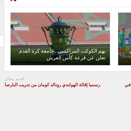
يهم الكوكب المراكشي ..جامعة كرة القدم
تعلن عن قرعة كأس العرش
أقدم مقال
افي
رسميا إقالة الهولندي رونالد كومان من تدريب البارصا