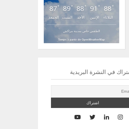
87
89
88
91
88
°
°
°
°
°
الثلاثاء
الإثنين
الأحد
السبت
الجمعة
الطقس خاص بمدينة مراكش
Temps à partir de OpenWeatherMap
راك في النشرة البريدية