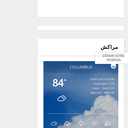
مراكش
DÉFINIR VOTRE
POSITION
COLUMBUS
84
overcast clouds
°
71% humidité
vent : 2m/s SO
MAX 87 • MIN 81