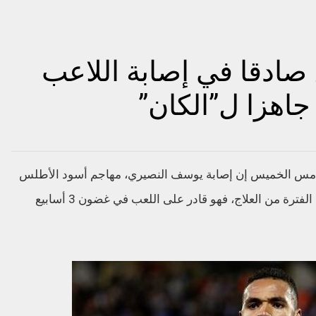
 صادقا في إصابة اللاعب
جاهزا ل”الكان”
امس الخميس إن إصابة يوسف النصيري، مهاجم أسود الأطلس
“عكس ما تم الترويج له تماما، ولا تحتاج كل هذه الفترة من العلاج، فهو قادر على اللعب في غضون 3 أسابيع