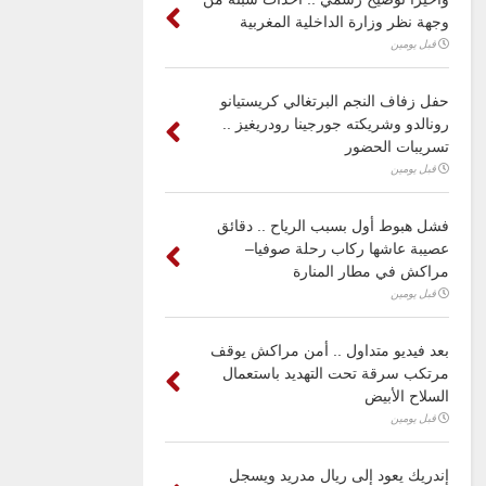
وجهة نظر وزارة الداخلية المغربية
قبل يومين
حفل زفاف النجم البرتغالي كريستيانو
رونالدو وشريكته جورجينا رودريغيز ..
تسريبات الحضور
قبل يومين
فشل هبوط أول بسبب الرياح .. دقائق
عصيبة عاشها ركاب رحلة صوفيا–
مراكش في مطار المنارة
قبل يومين
بعد فيديو متداول .. أمن مراكش يوقف
مرتكب سرقة تحت التهديد باستعمال
السلاح الأبيض
قبل يومين
إندريك يعود إلى ريال مدريد ويسجل