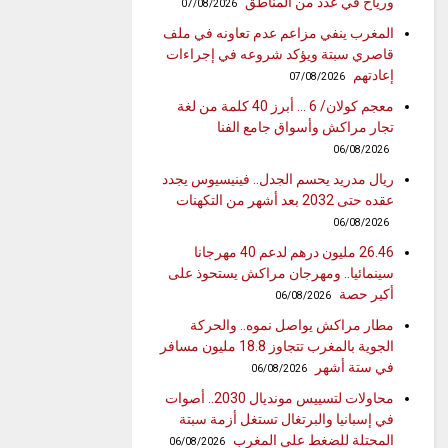
ورياح في عدد من المناطق
07/08/2026
المغرب ينفي مزاعم عدم تعاونه في ملف
قاصري سبتة ويؤكد شروعه في إجراءات
إعادتهم
07/08/2026
معجم كولان/ 6 … أبرز 40 كلمة من لغة
تجار مراكش وأسواق جامع الفنا
06/08/2026
ريال مدريد يحسم الجدل.. فينيسيوس يجدد
عقده حتى 2032 بعد أشهر من التكهنات
06/08/2026
26.46 مليون درهم لدعم 40 مهرجانا
سينمائيا.. ومهرجان مراكش يستحوذ على
أكبر حصة
06/08/2026
مطار مراكش يواصل نموه.. والحركة
الجوية بالمغرب تتجاوز 18.8 مليون مسافر
في ستة أشهر
06/08/2026
محاولات لتسييس مونديال 2030.. أصوات
في إسبانيا والبرتغال تستغل أزمة سبتة
المحتلة للضغط على المغرب
06/08/2026