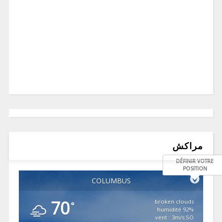
مراكش
DÉFINIR VOTRE
POSITION
COLUMBUS
70
broken clouds
°
92% humidité
vent : 3m/s SO