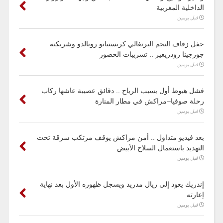
الداخلية المغربية
قبل يومين
حفل زفاف النجم البرتغالي كريستيانو رونالدو وشريكته
جورجينا رودريغيز .. تسريبات الحضور
قبل يومين
فشل هبوط أول بسبب الرياح .. دقائق عصيبة عاشها ركاب
رحلة صوفيا–مراكش في مطار المنارة
قبل يومين
بعد فيديو متداول .. أمن مراكش يوقف مرتكب سرقة تحت
التهديد باستعمال السلاح الأبيض
قبل يومين
إندريك يعود إلى ريال مدريد ويسجل ظهوره الأول بعد نهاية
إعارته
قبل يومين