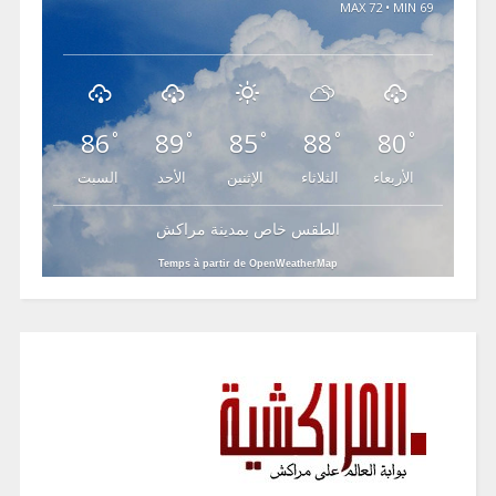
MAX 72 • MIN 69
86
89
85
88
80
°
°
°
°
°
الأربعاء
الثلاثاء
الإثنين
الأحد
السبت
الطقس خاص بمدينة مراكش
Temps à partir de OpenWeatherMap