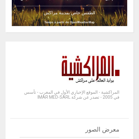
الطقس خاص بمدينة مراكش
Temps à partir de OpenWeatherMap
المراكشية - الموقع الإخباري الأول في المغرب - تأسس
في 2005 - تصدر عن شركة IMAR MED-SARL
معرض الصور