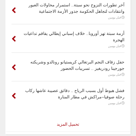
آخر تطورات النزوح نحو سبتة.. استمرار محاولات العبور
وانتقادات لتجاهل الحكومة جذور الأزمة الاجتماعية
قبل يومين
أزمة سبتة تهز أوروبا.. خلاف إسباني إيطالي يفاقم تداعيات
الهجرة
قبل يومين
حفل زفاف النجم البرتغالي كريستيانو رونالدو وشريكته
جورجينا رودريغيز .. تسريبات الحضور
قبل يومين
فشل هبوط أول بسبب الرياح .. دقائق عصيبة عاشها ركاب
رحلة صوفيا–مراكش في مطار المنارة
قبل يومين
تحميل المزيد