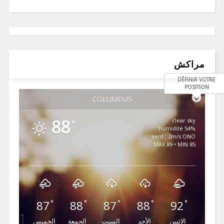
مراكش
DÉFINIR VOTRE
POSITION
COLUMBUS
88
clear sky
°
54% humidité
vent : 2m/s ONO
MAX 89 • MIN 85
87
88
87
88
92
°
°
°
°
°
الإثنين
الأحد
السبت
الجمعة
الخميس