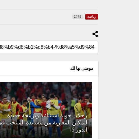
رياضة
2175
موصى بها لك
رحلات جوية استثنائية وبرمجة جديدة
لتمكين المغاربة من مساندة المنتخب في
الدور 16