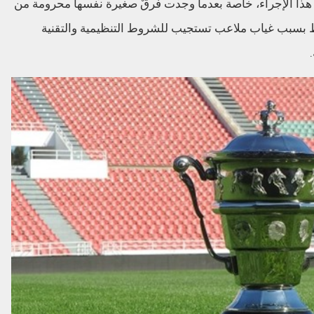
ن هذا الإجراء، خاصة بعدما وجدت فرقٌ صغيرة نفسها محرومة من
ط بسبب غياب ملاعب تستجيب للشروط التنظيمية والتقنية