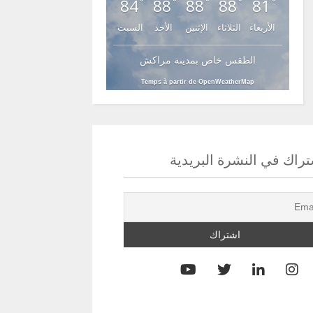
84
88
88
88
81
°
°
°
°
°
الأربعاء
الثلاثاء
الإثنين
الأحد
السبت
الطقس خاص بمدينة مراكش
Temps à partir de OpenWeatherMap
راك في النشرة البريدية