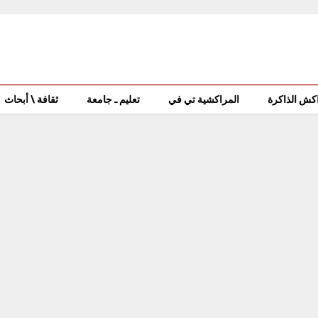
كش الذاكرة
المراكشية تي في
تعليم ـ جامعة
ثقافة \ أبحاث