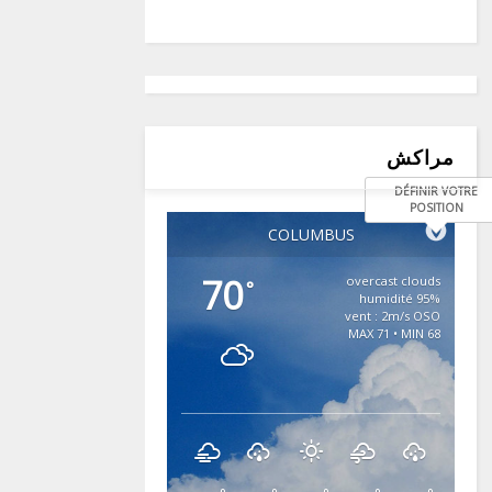
مراكش
DÉFINIR VOTRE
POSITION
COLUMBUS
70
overcast clouds
°
95% humidité
vent : 2m/s OSO
MAX 71 • MIN 68