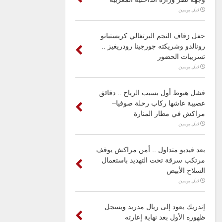
قبل يومين
حفل زفاف النجم البرتغالي كريستيانو
رونالدو وشريكته جورجينا رودريغيز ..
تسريبات الحضور
قبل يومين
فشل هبوط أول بسبب الرياح .. دقائق
عصيبة عاشها ركاب رحلة صوفيا–
مراكش في مطار المنارة
قبل يومين
بعد فيديو متداول .. أمن مراكش يوقف
مرتكب سرقة تحت التهديد باستعمال
السلاح الأبيض
قبل يومين
إندريك يعود إلى ريال مدريد ويسجل
ظهوره الأول بعد نهاية إعارته