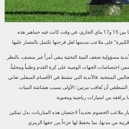
ويأتي هذا القرار قبل إجراء مباريات هذا الدور ما بين 15 و17 ماي الجاري، في وقت كانت فيه جماهير هذه
كبيرة” على ملاعب مدينتها لعل فرحتها تكتمل بالنتصار عليها.
ندية مسؤولية ضعف البنية التحتية يبقى أمراً غير منصف، بالنظر
من اختصاصات الجهات الوصية على كرة القدم وطنياً ومحلياً،
مجالس المنتخبة. فالأندية التي تنشط في الأقسام السفلى تعاني
 المنطقي أن تُعاقب مرتين؛ الأولى بسبب هشاشة البنيات
ما يرافقه من امتيازات رياضية ومعنوية.
 ملاعب الخصوم تحديداً لاحتضان هذه المباريات، بدل تمكين
يبة من مدنها، بما يحفظ لها جزءاً من حقها الرمزي