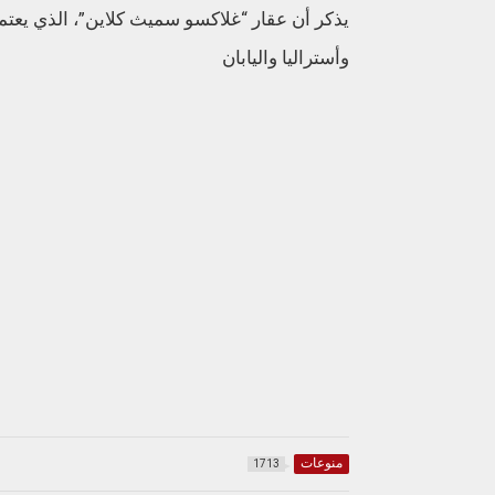
يذكر أن عقار “غلاكسو سميث كلاين”، الذي يعتم
وأستراليا واليابان
منوعات
1713