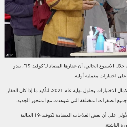
أعلنت شركة “غلاكسو سميث كلاين” البريطانية، خلال الاسبوع الحالي، أن عقارها المضاد لـ”كوفيد-19″، يبدو
على اختبارات معملية أولية.
وتأمل شركة صناعة العقاقير البريطانية في استكمال الاختبارات بحلول نهاية عام 2021، لتأكيد ما إذا كان العقار
جميع الطفرات المختلفة التي شوهدت مع المتحور الجديد.
ويعد الإعلان الصادر الخميس، أحد المؤشرات الأولى على أن بعض العلاجات المضادة لكوفيد-19 الحالية
ة الناشئة.