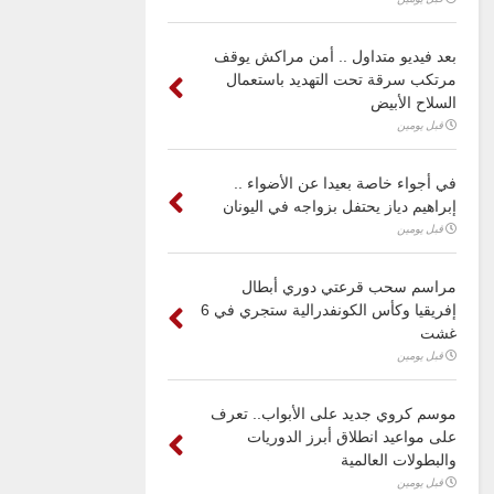
بعد فيديو متداول .. أمن مراكش يوقف
مرتكب سرقة تحت التهديد باستعمال
السلاح الأبيض
قبل يومين
في أجواء خاصة بعيدا عن الأضواء ..
إبراهيم دياز يحتفل بزواجه في اليونان
قبل يومين
مراسم سحب قرعتي دوري أبطال
إفريقيا وكأس الكونفدرالية ستجري في 6
غشت
قبل يومين
موسم كروي جديد على الأبواب.. تعرف
على مواعيد انطلاق أبرز الدوريات
والبطولات العالمية
قبل يومين