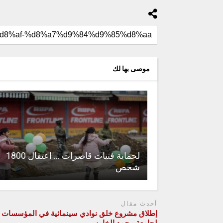
موصى بها لك
لحماية فتيات قاصرات … اعتقال 1800
شخص
أحدث مقال
إطلاق مشروع خلق نوادي سينمائية في المؤسسات ال