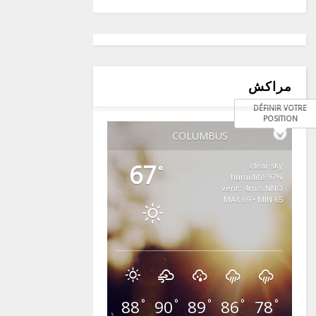
مراكش
DÉFINIR VOTRE
POSITION
COLUMBUS
67
clear sky
°
97% humidité
vent : 4m/s NNO
MAX 69 • MIN 65
88
90
89
86
78
°
°
°
°
°