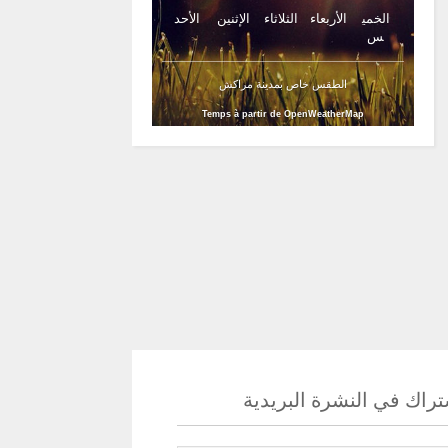
الخمي
الأربعاء
الثلاثاء
الإثنين
الأحد
س
الطقس خاص بمدينة مراكش
Temps à partir de OpenWeatherMap
راك في النشرة البريدية