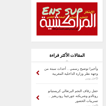
المقالات الأكثر قراءة
وأخيرا توضيح رسمي .. أحداث سبتة من
وجهة نظر وزارة الداخلية المغربية
قبل يومين
حفل زفاف النجم البرتغالي كريستيانو
رونالدو وشريكته جورجينا رودريغيز ..
تسريبات الحضور
قبل يومين