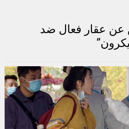
 عن عقار فعال ضد
يكرون”