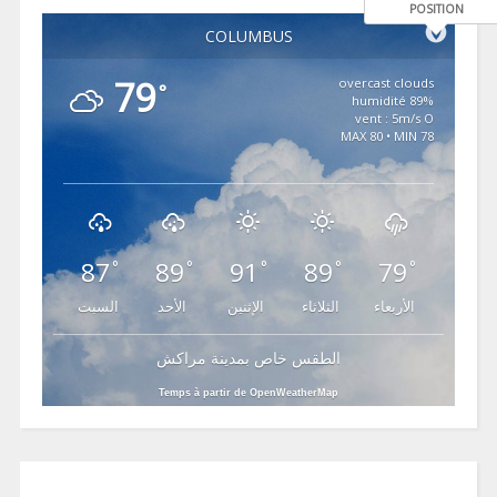
POSITION
COLUMBUS
79
overcast clouds
°
89% humidité
vent : 5m/s O
MAX 80 • MIN 78
87
89
91
89
79
°
°
°
°
°
الأربعاء
الثلاثاء
الإثنين
الأحد
السبت
الطقس خاص بمدينة مراكش
Temps à partir de OpenWeatherMap