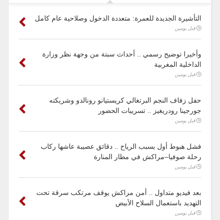
التأشيرة الجديدة للعمرة: متعددة الدخول وصلاحية عام كامل
قبل يومين
وأخيرا توضيح رسمي .. أحداث سبتة من وجهة نظر وزارة
الداخلية المغربية
قبل يومين
حفل زفاف النجم البرتغالي كريستيانو رونالدو وشريكته
جورجينا رودريغيز .. تسريبات الحضور
قبل يومين
فشل هبوط أول بسبب الرياح .. دقائق عصيبة عاشها ركاب
رحلة صوفيا–مراكش في مطار المنارة
قبل يومين
بعد فيديو متداول .. أمن مراكش يوقف مرتكب سرقة تحت
التهديد باستعمال السلاح الأبيض
قبل يومين