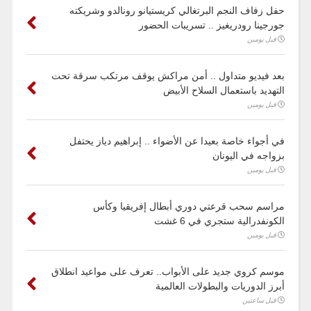
حفل زفاف النجم البرتغالي كريستيانو رونالدو وشريكته
جورجينا رودريغيز .. تسريبات الحضور
قبل يومين
بعد فيديو متداول .. أمن مراكش يوقف مرتكب سرقة تحت
التهديد باستعمال السلاح الأبيض
قبل يومين
في أجواء خاصة بعيدا عن الأضواء .. إبراهيم دياز يحتفل
بزواجه في اليونان
قبل يومين
مراسم سحب قرعتي دوري أبطال إفريقيا وكأس
الكونفدرالية ستجري في 6 غشت
قبل يومين
موسم كروي جديد على الأبواب.. تعرف على مواعيد انطلاق
أبرز الدوريات والبطولات العالمية
قبل ساعتين