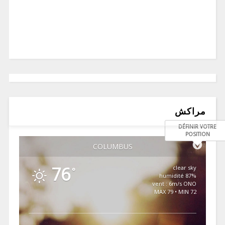
مراكش
DÉFINIR VOTRE
POSITION
COLUMBUS
76
clear sky
°
87% humidité
vent : 6m/s ONO
MAX 79 • MIN 72