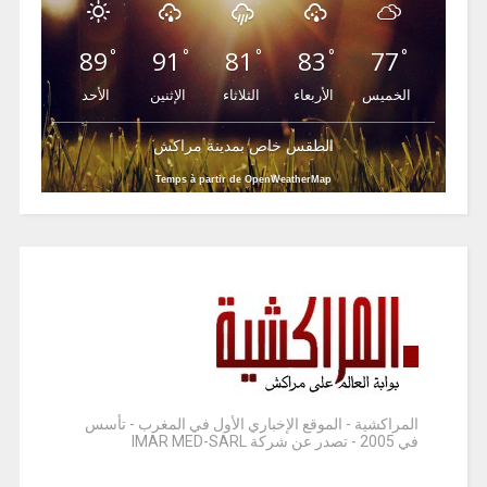
89
91
81
83
77
°
°
°
°
°
الخميس
الأربعاء
الثلاثاء
الإثنين
الأحد
الطقس خاص بمدينة مراكش
Temps à partir de OpenWeatherMap
المراكشية - الموقع الإخباري الأول في المغرب - تأسس
في 2005 - تصدر عن شركة IMAR MED-SARL