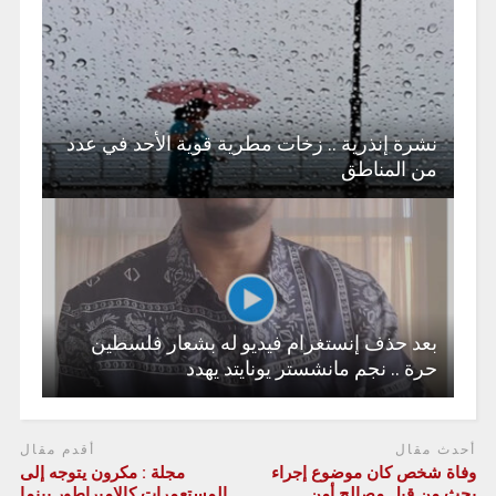
نشرة إنذرية .. زخات مطرية قوية الأحد في عدد
من المناطق
بعد حذف إنستغرام فيديو له بشعار فلسطين
حرة .. نجم مانشستر يونايتد يهدد
أحدث مقال
أقدم مقال
وفاة شخص كان موضوع إجراء
مجلة : مكرون يتوجه إلى
بحث من قبل مصالح أمن
المستعمرات كالإمبراطور بينما