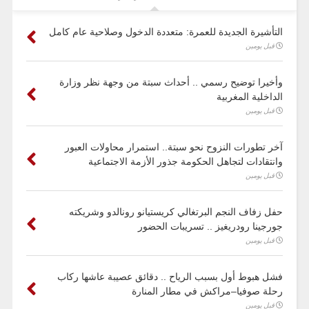
التأشيرة الجديدة للعمرة: متعددة الدخول وصلاحية عام كامل
قبل يومين
وأخيرا توضيح رسمي .. أحداث سبتة من وجهة نظر وزارة
الداخلية المغربية
قبل يومين
آخر تطورات النزوح نحو سبتة.. استمرار محاولات العبور
وانتقادات لتجاهل الحكومة جذور الأزمة الاجتماعية
قبل يومين
حفل زفاف النجم البرتغالي كريستيانو رونالدو وشريكته
جورجينا رودريغيز .. تسريبات الحضور
قبل يومين
فشل هبوط أول بسبب الرياح .. دقائق عصيبة عاشها ركاب
رحلة صوفيا–مراكش في مطار المنارة
قبل يومين