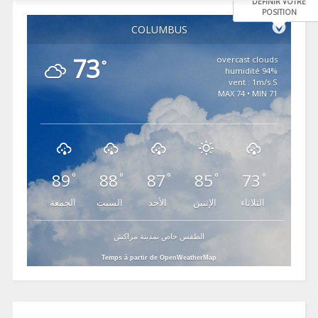
DÉFINIR VOTRE
POSITION
COLUMBUS
73
overcast clouds
°
94% humidité
vent : 1m/s S
MAX 74 • MIN 71
89
88
87
85
73
°
°
°
°
°
الثلاثاء
الإثنين
الأحد
السبت
الجمعة
الطقس خاص بمدينة مراكش
Temps à partir de OpenWeatherMap