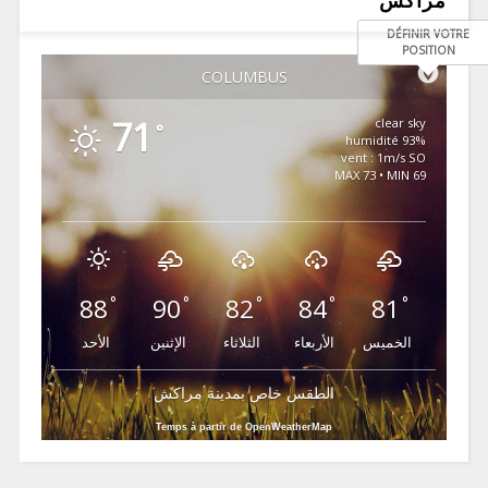
مراكش
DÉFINIR VOTRE
POSITION
COLUMBUS
71
clear sky
°
93% humidité
vent : 1m/s SO
MAX 73 • MIN 69
88
90
82
84
81
°
°
°
°
°
الخميس
الأربعاء
الثلاثاء
الإثنين
الأحد
الطقس خاص بمدينة مراكش
Temps à partir de OpenWeatherMap