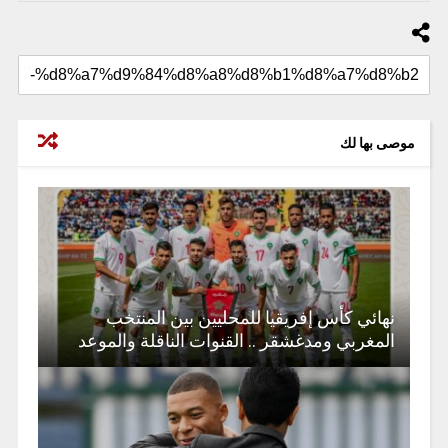
موصى بها لك
نهائي كأس إفريقيا للمحليين بين المنتخب
المغربي ومدغشقر .. القنوات الناقلة والموعد