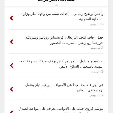
وأخيرا توضيح رسمي .. أحداث سبتة من وجهة نظر وزارة
الداخلية المغربية
قبل يومين
حفل زفاف النجم البرتغالي كريستيانو رونالدو وشريكته
جورجينا رودريغيز .. تسريبات الحضور
قبل يومين
بعد فيديو متداول .. أمن مراكش يوقف مرتكب سرقة تحت
التهديد باستعمال السلاح الأبيض
قبل يومين
في أجواء خاصة بعيدا عن الأضواء .. إبراهيم دياز يحتفل
بزواجه في اليونان
قبل يومين
موسم كروي جديد على الأبواب.. تعرف على مواعيد انطلاق