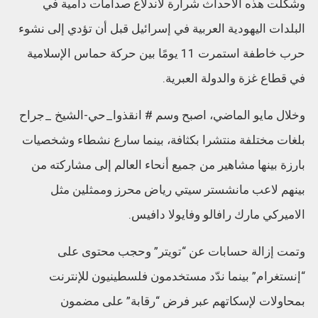
وشكلت هذه الأحداث شرارة لاندلاع صدامات دامية في
البلدات اليهودية العربية في إسرائيل قبل أن تؤدي إلى نشوء
حرب خاطفة استمرت 11 يومًا بين حركة حماس الإسلامية
في قطاع غزة والدولة العبرية.
وخلال مايو الماضي، اصبح وسم # انقذوا_حي-الشيخ _جراح
بلغات مختلفة منتشرا بكثافة، بينما سارع نشطاء وشخصيات
بارزة بينها مشاهير من جميع أنحاء العالم إلى مشاركته من
بينهم لاعب مانشستر سيتي رياض محرز وممثلين مثل
الاميركي مارك رافالو وفايولا دافيس.
وتمت إزالة حسابات عن “تويتر” وحجب محتوى على
“إنستغرام” بينما ندّد مستخدمون فلسطينيون للإنترنت
بمحاولات لإسكاتهم عبر فرض “رقابة” على مضمون