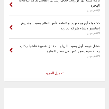
أزمة سبتة تهز أوروبا.. خلاف إسباني إيطالي يفاقم تداعيات
الهجرة
قبل يومين
55 دولة أوروبية تهدد بمقاطعة كأس العالم بسبب مشروع
إنفانتينو لإنشاء شركة تجارية
قبل يومين
فشل هبوط أول بسبب الرياح .. دقائق عصيبة عاشها ركاب
رحلة صوفيا–مراكش في مطار المنارة
قبل يومين
تحميل المزيد