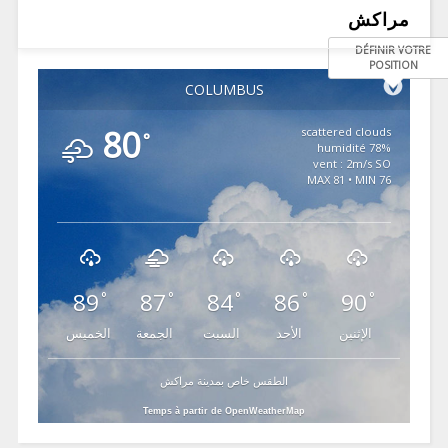
مراكش
DÉFINIR VOTRE
POSITION
COLUMBUS
80
scattered clouds
°
78% humidité
vent : 2m/s SO
MAX 81 • MIN 76
89
87
84
86
90
°
°
°
°
°
الإثنين
الأحد
السبت
الجمعة
الخميس
الطقس خاص بمدينة مراكش
Temps à partir de OpenWeatherMap