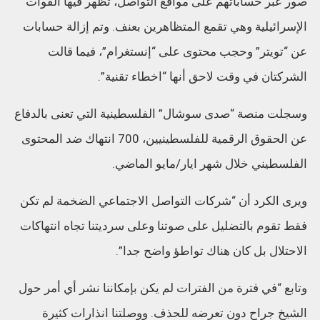
صور عبر حساباتهم على مواقع التواصل، تظهر فيها القوات
الإسرائيلية وهي تقمع المتظاهرين بعنف. وتم إزالة حسابات
عن “تويتر” وحجب محتوى على “إنستغرام”، فيما قالت
الشركتان في وقت لاحق أنها “اخطاء تقنية”.
وسجلت منصة “صدى سوشال” الفلسطينية التي تعنى بالدفاع
عن الحقوق الرقمية للفلسطينيين، 700 انتهاك ضد المحتوى
الفلسطيني خلال شهر ايار/مايو الماضي.
ويرى الكرد أن “شركات التواصل الاجتماعي الضخمة لم تكن
فقط تقوم بالتضليل على صوتنا وعلى سرديتنا تجاه انتهاكات
الاحتلال بل كان هناك تواطؤ واضح جدا”.
وتابع “في فترة من الفترات لم يكن بإمكاننا نشر أي أمر حول
الشيخ جراح دون تعرضه للحذف. ووصلتنا انذارات كثيرة