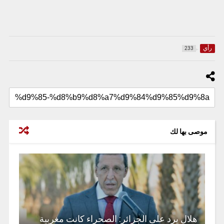
رأي
233
موصى بها لك
هلال يرد على الجزائر: الصحراء كانت مغربية