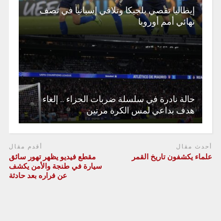
إيطاليا تقصي بلجيكا وتلاقي إسبانيا في نصف
نهائي أمم أوروبا
حالة نادرة في سلسلة ضربات الجزاء .. إلغاء
هدف بداعي لمس الكرة مرتين
أحدث مقال
أقدم مقال
علماء يكشفون تاريخ القمر
مقطع فيديو يظهر تهور سائق
سيارة في طنجة والأمن يكشف
عن فراره بعد حادثة