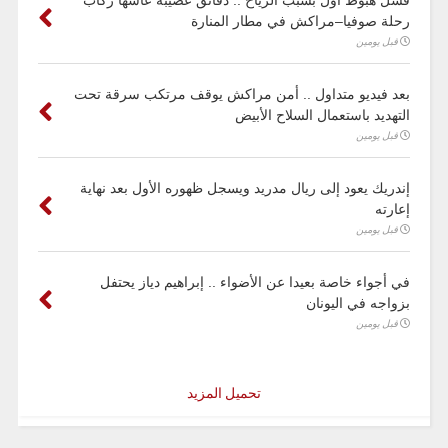
رحلة صوفيا–مراكش في مطار المنارة
قبل يومين
بعد فيديو متداول .. أمن مراكش يوقف مرتكب سرقة تحت
التهديد باستعمال السلاح الأبيض
قبل يومين
إندريك يعود إلى ريال مدريد ويسجل ظهوره الأول بعد نهاية
إعارته
قبل يومين
في أجواء خاصة بعيدا عن الأضواء .. إبراهيم دياز يحتفل
بزواجه في اليونان
قبل يومين
تحميل المزيد