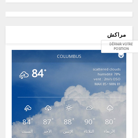
مراكش
DÉFINIR VOTRE
POSITION
COLUMBUS
84
scattered clouds
°
78% humidité
vent : 2m/s OSO
MAX 85 • MIN 81
84
87
88
90
80
°
°
°
°
°
الأربعاء
الثلاثاء
الإثنين
الأحد
السبت