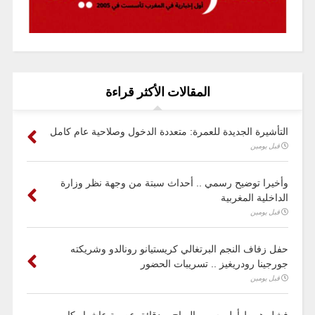
المقالات الأكثر قراءة
التأشيرة الجديدة للعمرة: متعددة الدخول وصلاحية عام كامل
قبل يومين
وأخيرا توضيح رسمي .. أحداث سبتة من وجهة نظر وزارة
الداخلية المغربية
قبل يومين
حفل زفاف النجم البرتغالي كريستيانو رونالدو وشريكته
جورجينا رودريغيز .. تسريبات الحضور
قبل يومين
فشل هبوط أول بسبب الرياح .. دقائق عصيبة عاشها ركاب