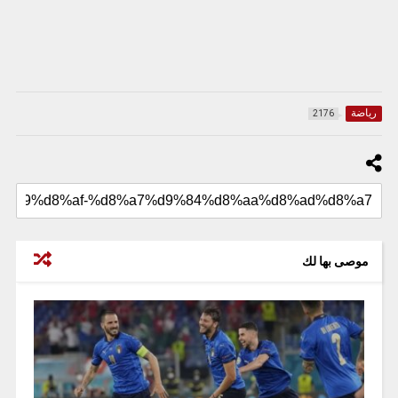
رياضة
2176
موصى بها لك