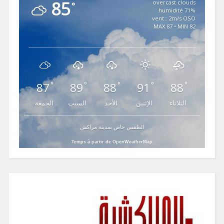
85
overcast clouds
°
71% humidité
vent : 2m/s OSO
MAX 87 • MIN 82
87
89
88
91
88
°
°
°
°
°
الثلاثاء
الإثنين
الأحد
السبت
الجمعة
الطقس خاص بمدينة مراكش
Temps à partir de OpenWeatherMap