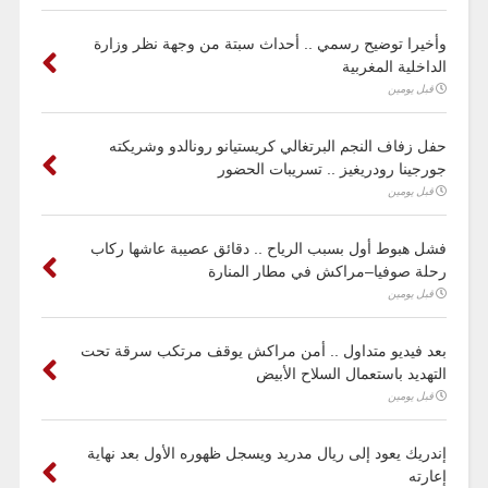
وأخيرا توضيح رسمي .. أحداث سبتة من وجهة نظر وزارة
الداخلية المغربية
قبل يومين
حفل زفاف النجم البرتغالي كريستيانو رونالدو وشريكته
جورجينا رودريغيز .. تسريبات الحضور
قبل يومين
فشل هبوط أول بسبب الرياح .. دقائق عصيبة عاشها ركاب
رحلة صوفيا–مراكش في مطار المنارة
قبل يومين
بعد فيديو متداول .. أمن مراكش يوقف مرتكب سرقة تحت
التهديد باستعمال السلاح الأبيض
قبل يومين
إندريك يعود إلى ريال مدريد ويسجل ظهوره الأول بعد نهاية
إعارته