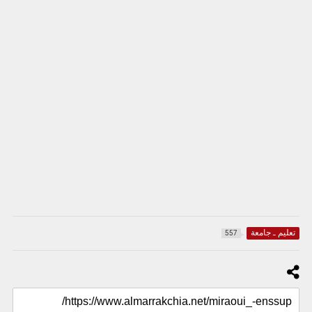
تعليم ـ جامعة
557