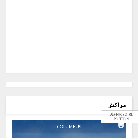
مراكش
DÉFINIR VOTRE
POSITION
COLUMBUS