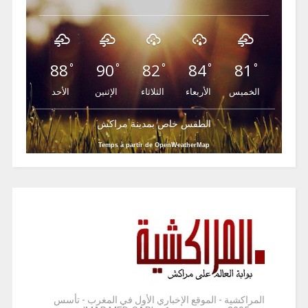
88
90
82
84
81
°
°
°
°
°
الخميس
الأربعاء
الثلاثاء
الإثنين
الأحد
الطقس خاص بمدينة مراكش
Temps à partir de OpenWeatherMap
المراكشية - الموقع الإخباري الأول في المغرب - تأسس