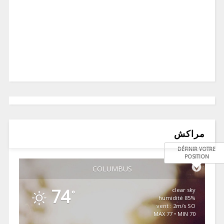
مراكش
DÉFINIR VOTRE
POSITION
COLUMBUS
74
clear sky
°
85% humidité
vent : 2m/s SO
MAX 77 • MIN 70