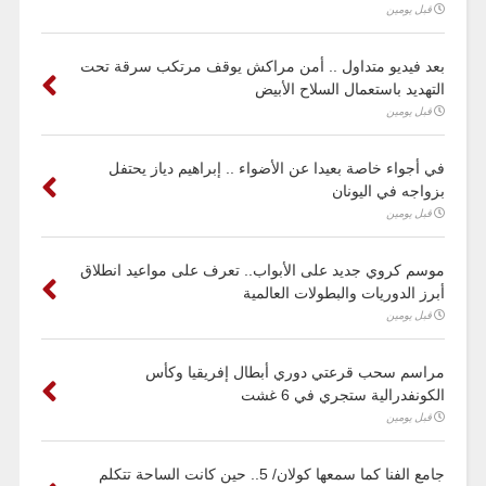
قبل يومين
بعد فيديو متداول .. أمن مراكش يوقف مرتكب سرقة تحت
التهديد باستعمال السلاح الأبيض
قبل يومين
في أجواء خاصة بعيدا عن الأضواء .. إبراهيم دياز يحتفل
بزواجه في اليونان
قبل يومين
موسم كروي جديد على الأبواب.. تعرف على مواعيد انطلاق
أبرز الدوريات والبطولات العالمية
قبل يومين
مراسم سحب قرعتي دوري أبطال إفريقيا وكأس
الكونفدرالية ستجري في 6 غشت
قبل يومين
جامع الفنا كما سمعها كولان/ 5.. حين كانت الساحة تتكلم