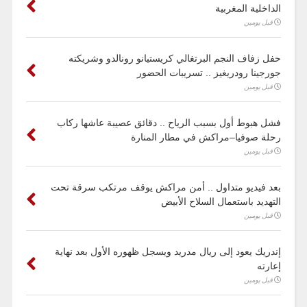
الداخلية المغربية
قبل يومين
حفل زفاف النجم البرتغالي كريستيانو رونالدو وشريكته
جورجينا رودريغيز .. تسريبات الحضور
قبل يومين
فشل هبوط أول بسبب الرياح .. دقائق عصيبة عاشها ركاب
رحلة صوفيا–مراكش في مطار المنارة
قبل يومين
بعد فيديو متداول .. أمن مراكش يوقف مرتكب سرقة تحت
التهديد باستعمال السلاح الأبيض
قبل يومين
إندريك يعود إلى ريال مدريد ويسجل ظهوره الأول بعد نهاية
إعارته
قبل يومين