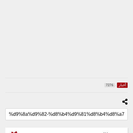
أخبار
7276