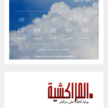
MAX 81 • MIN 77
88
89
88
91
88
°
°
°
°
°
الثلاثاء
الإثنين
الأحد
السبت
الجمعة
الطقس خاص بمدينة مراكش
Temps à partir de OpenWeatherMap