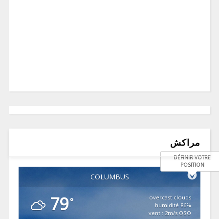
مراكش
DÉFINIR VOTRE
POSITION
COLUMBUS
79
overcast clouds
°
86% humidité
vent : 2m/s OSO