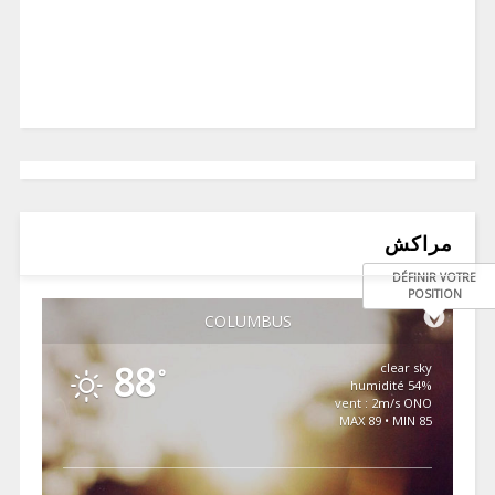
مراكش
DÉFINIR VOTRE
POSITION
COLUMBUS
88
clear sky
°
54% humidité
vent : 2m/s ONO
MAX 89 • MIN 85