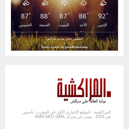
87
88
87
88
92
°
°
°
°
°
الإثنين
الأحد
السبت
الجمعة
الخميس
الطقس خاص بمدينة مراكش
Temps à partir de OpenWeatherMap
المراكشية - الموقع الإخباري الأول في المغرب - تأسس
في 2005 - تصدر عن شركة IMAR MED-SARL