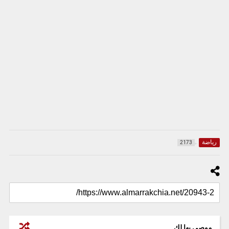
رياضة
2173
موصى بها لك