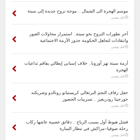
موسم الهجرة الى الشمال .. موجة نزوح جديدة إلى سبتة
قبل يومين
آخر تطورات النزوح نحو سبتة.. استمرار محاولات العبور
وانتقادات لتجاهل الحكومة جذور الأزمة الاجتماعية
قبل يومين
أزمة سبتة تهز أوروبا.. خلاف إسباني إيطالي يفاقم تداعيات
الهجرة
قبل يومين
حفل زفاف النجم البرتغالي كريستيانو رونالدو وشريكته
جورجينا رودريغيز .. تسريبات الحضور
قبل يومين
فشل هبوط أول بسبب الرياح .. دقائق عصيبة عاشها ركاب
رحلة صوفيا–مراكش في مطار المنارة
قبل يومين