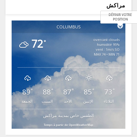
مراكش
DÉFINIR VOTRE
POSITION
COLUMBUS
72
overcast clouds
°
95% humidité
vent : 1m/s SO
MAX 74 • MIN 71
89
88
87
85
73
°
°
°
°
°
الثلاثاء
الإثنين
الأحد
السبت
الجمعة
الطقس خاص بمدينة مراكش
Temps à partir de OpenWeatherMap