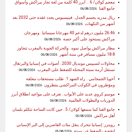
معجم كولان/ 6 … أبرز 40 كلمة من لغة تجار مراكش وأسواق
جامع الفنا
06/08/2026
ريال مدريد يحسم الجدل.. فينيسيوس يجدد عقده حتى 2032 بعد
أشهر من التكهنات
06/08/2026
26.46 مليون درهم لدعم 40 مهرجانا سينمائيا.. ومهرجان
مراكش يستحوذ على أكبر حصة
06/08/2026
مطار مراكش يواصل نموه.. والحركة الجوية بالمغرب تتجاوز
18.8 مليون مسافر في ستة أشهر
06/08/2026
محاولات لتسييس مونديال 2030.. أصوات في إسبانيا والبرتغال
تستغل أزمة سبتة المحتلة للضغط على المغرب
06/08/2026
أخويا الجمجامي .. راه الصهد ؟.. طلب مستحقات معلقة
ومؤطرون في الكوكب المراكشي ينتظرون
06/08/2026
موسم كروي جديد على الأبواب.. تعرف على مواعيد انطلاق أبرز
الدوريات والبطولات العالمية
06/08/2026
جامع الفنا كما سمعها كولان/ 5.. حين كانت الساحة تتكلم بلسان
أهل مراكش
05/08/2026
رويترز: إسبانيا تتحرك بنقل مئات القاصرين إلى البر الإسباني
لتخفيف الضغط عن سبتة
05/08/2026