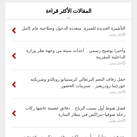
المقالات الأكثر قراءة
التأشيرة الجديدة للعمرة: متعددة الدخول وصلاحية عام كامل
قبل يومين
وأخيرا توضيح رسمي .. أحداث سبتة من وجهة نظر وزارة
الداخلية المغربية
قبل يومين
حفل زفاف النجم البرتغالي كريستيانو رونالدو وشريكته
جورجينا رودريغيز .. تسريبات الحضور
قبل يومين
فشل هبوط أول بسبب الرياح .. دقائق عصيبة عاشها ركاب
رحلة صوفيا–مراكش في مطار المنارة
قبل يومين
بعد فيديو متداول .. أمن مراكش يوقف مرتكب سرقة تحت