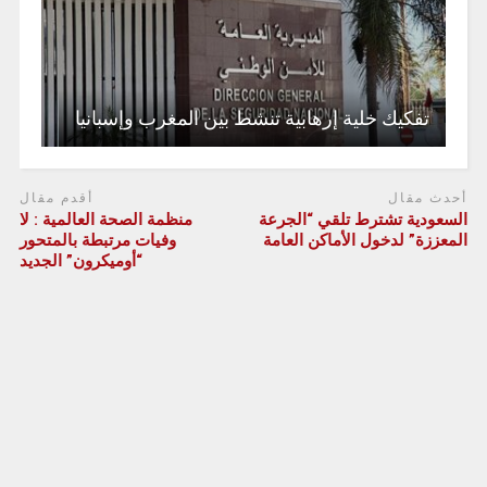
تفكيك خلية إرهابية تنشط بين المغرب وإسبانيا
أحدث مقال
أقدم مقال
السعودية تشترط تلقي “الجرعة
منظمة الصحة العالمية : لا
المعززة” لدخول الأماكن العامة
وفيات مرتبطة بالمتحور
“أوميكرون” الجديد