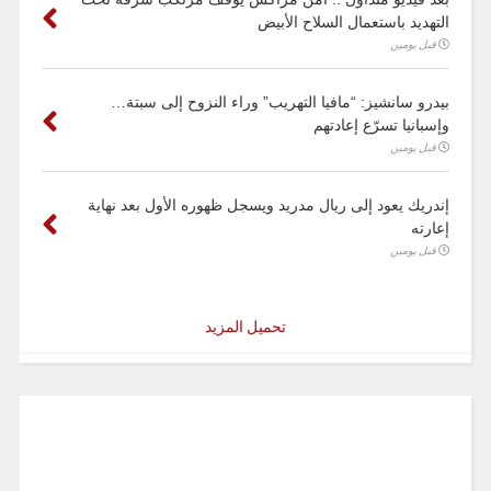
التهديد باستعمال السلاح الأبيض
قبل يومين
بيدرو سانشيز: “مافيا التهريب” وراء النزوح إلى سبتة…
وإسبانيا تسرّع إعادتهم
قبل يومين
إندريك يعود إلى ريال مدريد ويسجل ظهوره الأول بعد نهاية
إعارته
قبل يومين
تحميل المزيد