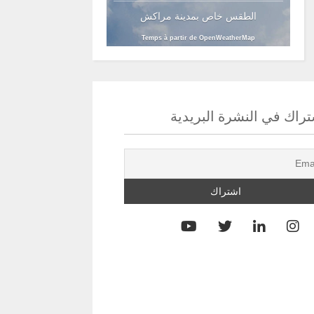
الطقس خاص بمدينة مراكش
Temps à partir de OpenWeatherMap
راك في النشرة البريدية