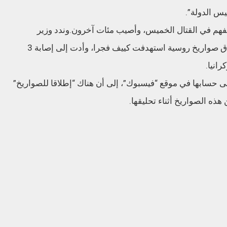
يس الدولة”.
 لقوا حتفهم في القتال الخميس، وأصيب مئات آخرون.وندد وزير
الخارجية الأوكراني دميترو كوليبا، الجمعة، بإطلاق صواريخ روسية استهدفت كييف فجرا، وأدت إلى إصابة 3
انيا.
ى حسابها في موقع “فيسبوك”، إلى أن هناك “إطلاقا للصواريخ”
ذه الصواريخ أثناء تحليقها.