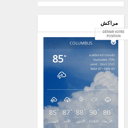
مراكش
DÉFINIR VOTRE
POSITION
COLUMBUS
85
scattered clouds
°
75% humidité
vent : 2m/s SSO
MAX 87 • MIN 83
85
87
88
90
80
°
°
°
°
°
الأربعاء
الثلاثاء
الإثنين
الأحد
السبت