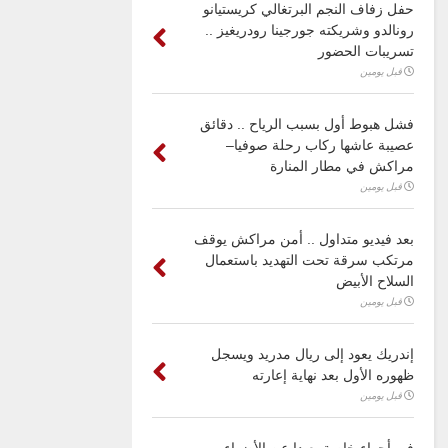
حفل زفاف النجم البرتغالي كريستيانو
رونالدو وشريكته جورجينا رودريغيز ..
تسريبات الحضور
قبل يومين
فشل هبوط أول بسبب الرياح .. دقائق
عصيبة عاشها ركاب رحلة صوفيا–
مراكش في مطار المنارة
قبل يومين
بعد فيديو متداول .. أمن مراكش يوقف
مرتكب سرقة تحت التهديد باستعمال
السلاح الأبيض
قبل يومين
إندريك يعود إلى ريال مدريد ويسجل
ظهوره الأول بعد نهاية إعارته
قبل يومين
في أجواء خاصة بعيدا عن الأضواء ..