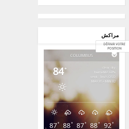
مراكش
DÉFINIR VOTRE
POSITION
COLUMBUS
84
clear sky
°
60% humidité
vent : 1m/s OSO
MAX 85 • MIN 82
87
88
87
88
92
°
°
°
°
°