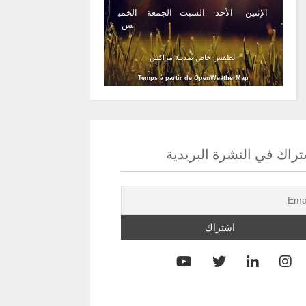
الإثنين
الأحد
السبت
الجمعة
الخمي
س
الطقس خاص بمدينة مراكش
Temps à partir de OpenWeatherMap
راك في النشرة البريدية