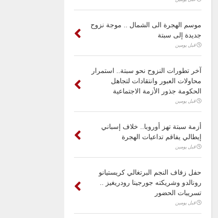
موسم الهجرة الى الشمال .. موجة نزوح
جديدة إلى سبتة
قبل يومين
آخر تطورات النزوح نحو سبتة.. استمرار
محاولات العبور وانتقادات لتجاهل
الحكومة جذور الأزمة الاجتماعية
قبل يومين
أزمة سبتة تهز أوروبا.. خلاف إسباني
إيطالي يفاقم تداعيات الهجرة
قبل يومين
حفل زفاف النجم البرتغالي كريستيانو
رونالدو وشريكته جورجينا رودريغيز ..
تسريبات الحضور
قبل يومين