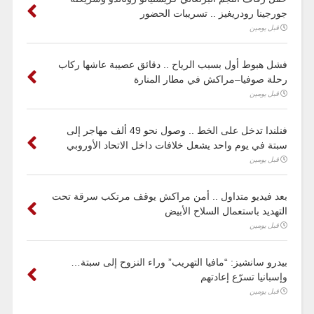
جورجينا رودريغيز .. تسريبات الحضور
قبل يومين
فشل هبوط أول بسبب الرياح .. دقائق عصيبة عاشها ركاب
رحلة صوفيا–مراكش في مطار المنارة
قبل يومين
فنلندا تدخل على الخط .. وصول نحو 49 ألف مهاجر إلى
سبتة في يوم واحد يشعل خلافات داخل الاتحاد الأوروبي
قبل يومين
بعد فيديو متداول .. أمن مراكش يوقف مرتكب سرقة تحت
التهديد باستعمال السلاح الأبيض
قبل يومين
بيدرو سانشيز: “مافيا التهريب” وراء النزوح إلى سبتة…
وإسبانيا تسرّع إعادتهم
قبل يومين