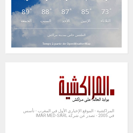
89
88
87
85
73
°
°
°
°
°
الثلاثاء
الإثنين
الأحد
السبت
الجمعة
الطقس خاص بمدينة مراكش
Temps à partir de OpenWeatherMap
المراكشية - الموقع الإخباري الأول في المغرب - تأسس
في 2005 - تصدر عن شركة IMAR MED-SARL