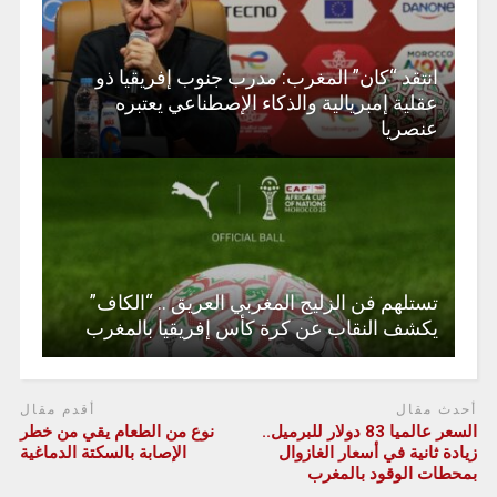
انتقد “كان” المغرب: مدرب جنوب إفريقيا ذو
عقلية إمبريالية والذكاء الإصطناعي يعتبره
عنصريا
تستلهم فن الزليج المغربي العريق .. “الكاف”
يكشف النقاب عن كرة كأس إفريقيا بالمغرب
أحدث مقال
أقدم مقال
السعر عالميا 83 دولار للبرميل..
نوع من الطعام يقي من خطر
زيادة ثانية في أسعار الغازوال
الإصابة بالسكتة الدماغية
بمحطات الوقود بالمغرب