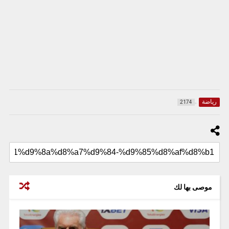
رياضة
2174
موصى بها لك