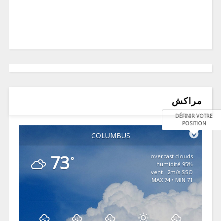
مراكش
DÉFINIR VOTRE
POSITION
COLUMBUS
73
overcast clouds
°
95% humidité
vent : 2m/s SSO
MAX 74 • MIN 71