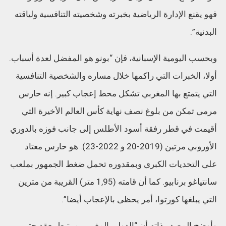
فهو يقنع الإدارة الرياضية بخبرته وشخصيته التنافسية ولياقته
البدنية”.
وبحسب اليومية الإسبانية، فإن “بونو هو المفضل لعدة أسباب.
أولا، الخبرات التي راكمها خلال مساره والشخصية التنافسية
التي يتمتع بها المغربي تشكل محط إعجاب كبير. إنه حارس
مرمى تمكن من بلوغ نصف نهاية كأس العالم الأخيرة التي
أقيمت في قطر رفقة أسود الأطلس إلى جانب فوزه بالدوري
الأوروبي مرتين (2019-20 و 2022-23). هو حارس معتاد
على التحديات الكبرى وبمقدوره تحمل ضغط الجمهور بملعب
سانتياغو برنابيو. كما أن قامته (1,95 متر) القريبة من مترين
التي يبلغها كورتوا، أمر يحظى بالإعجاب أيضا”.
وأوضح المصدر ذاته أن “الدولي المغربي مرتبط بعقد حتى