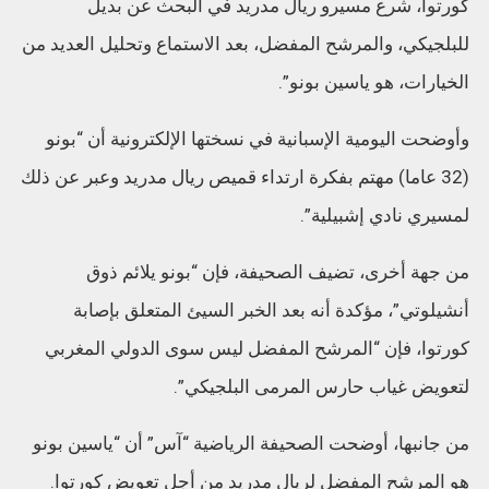
كورتوا، شرع مسيرو ريال مدريد في البحث عن بديل
للبلجيكي، والمرشح المفضل، بعد الاستماع وتحليل العديد من
الخيارات، هو ياسين بونو”.
وأوضحت اليومية الإسبانية في نسختها الإلكترونية أن “بونو
(32 عاما) مهتم بفكرة ارتداء قميص ريال مدريد وعبر عن ذلك
لمسيري نادي إشبيلية”.
من جهة أخرى، تضيف الصحيفة، فإن “بونو يلائم ذوق
أنشيلوتي”، مؤكدة أنه بعد الخبر السيئ المتعلق بإصابة
كورتوا، فإن “المرشح المفضل ليس سوى الدولي المغربي
لتعويض غياب حارس المرمى البلجيكي”.
من جانبها، أوضحت الصحيفة الرياضية “آس” أن “ياسين بونو
هو المرشح المفضل لريال مدريد من أجل تعويض كورتوا.