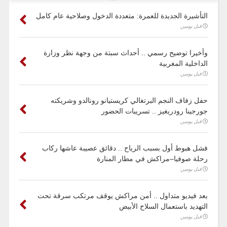
التأشيرة الجديدة للعمرة: متعددة الدخول وصلاحية عام كامل
قبل يومين
وأخيرا توضيح رسمي .. أحداث سبتة من وجهة نظر وزارة
الداخلية المغربية
قبل يومين
حفل زفاف النجم البرتغالي كريستيانو رونالدو وشريكته
جورجينا رودريغيز .. تسريبات الحضور
قبل يومين
فشل هبوط أول بسبب الرياح .. دقائق عصيبة عاشها ركاب
رحلة صوفيا–مراكش في مطار المنارة
قبل يومين
بعد فيديو متداول .. أمن مراكش يوقف مرتكب سرقة تحت
التهديد باستعمال السلاح الأبيض
قبل يومين