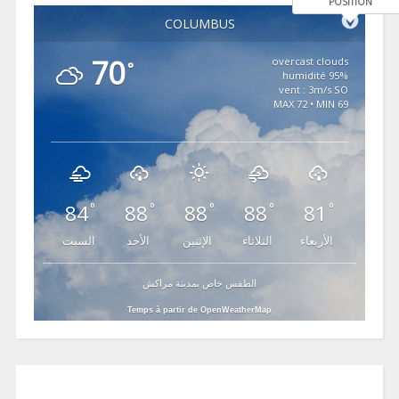
POSITION
COLUMBUS
70
overcast clouds
°
95% humidité
vent : 3m/s SO
MAX 72 • MIN 69
84
88
88
88
81
°
°
°
°
°
الأربعاء
الثلاثاء
الإثنين
الأحد
السبت
الطقس خاص بمدينة مراكش
Temps à partir de OpenWeatherMap