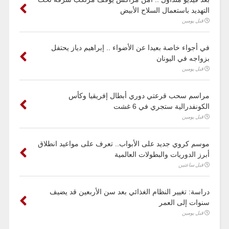
التهديد باستعمال السلاح الأبيض
قبل يومين
في أجواء خاصة بعيدا عن الأضواء .. إبراهيم دياز يحتفل
بزواجه في اليونان
قبل يومين
مراسم سحب قرعتي دوري أبطال إفريقيا وكأس
الكونفدرالية ستجري في 6 غشت
قبل يومين
موسم كروي جديد على الأبواب.. تعرف على مواعيد انطلاق
أبرز الدوريات والبطولات العالمية
قبل ساعتين
دراسة: تغيير النظام الغذائي بعد سن الأربعين قد يضيف
سنوات إلى العمر
قبل يومين