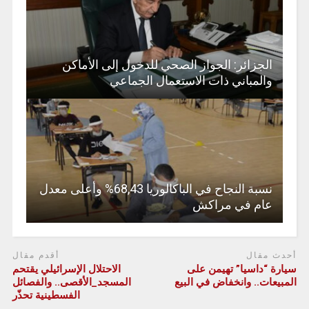
الجزائر: الجواز الصحي للدخول إلى الأماكن
والمباني ذات الاستعمال الجماعي
نسبة النجاح في الباكالوريا 68,43% وأعلى معدل
عام في مراكش
أحدث مقال
أقدم مقال
سيارة “داسيا” تهيمن على
الاحتلال الإسرائيلي يقتحم
المبيعات.. وانخفاض في البيع
المسجد_الأقصى.. والفصائل
الفسطينية تحذّر