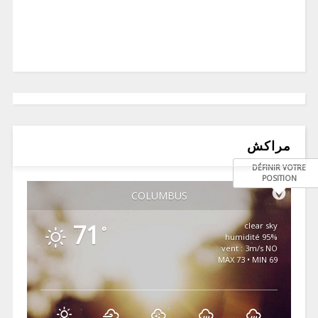
مراكش
DÉFINIR VOTRE
POSITION
COLUMBUS
71
clear sky
°
95% humidité
vent : 3m/s NO
MAX 73 • MIN 69