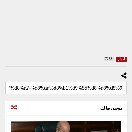
أخبار
7283
موصى بها لك