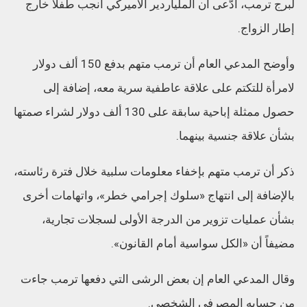
لبرج ترمب، ادّعى أن الملياردير الأميركي أنجب طفلاً خارج
إطار الزواج.
وأوضح المدعي العام أن ترمب متهم بدفع 150 ألف دولار
لامرأة للتكتم على علاقة عاطفية سرية معه، إضافة إلى
حصول ممثلة إباحية سابقة على 130 ألف دولار لشراء صمتها
بشأن علاقة جنسية بينهما.
ذكر أن ترمب متهم بإخفاء معلومات سلبية خلال فترة رئاسته،
بالإضافة إلى انتهاج «سلوك إجرامي خطر»، واتهامات أخرى
بشأن عمليات تزوير من الدرجة الأولى لسجلات تجارية،
مضيفاً أن «الكل سواسية أمام القانون».
وقال المدعي العام إن بعض الرشى التي دفعها ترمب جاءت
من حسابه المصرفي الشخصي.