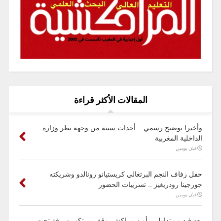
المقالات الأكثر قراءة
وأخيرا توضيح رسمي .. أحداث سبتة من وجهة نظر وزارة
الداخلية المغربية
قبل يومين
حفل زفاف النجم البرتغالي كريستيانو رونالدو وشريكته
جورجينا رودريغيز .. تسريبات الحضور
قبل يومين
بعد فيديو متداول .. أمن مراكش يوقف مرتكب سرقة تحت