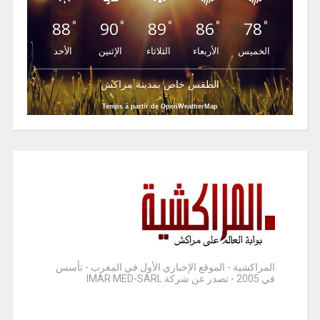
88
90
89
86
78
°
°
°
°
°
الخميس
الأربعاء
الثلاثاء
الإثنين
الأحد
الطقس خاص بمدينة مراكش
Temps à partir de OpenWeatherMap
المراكشية - الموقع الإخباري الأول في المغرب - تأسس
في 2005 - تصدر عن شركة IMAR MED-SARL