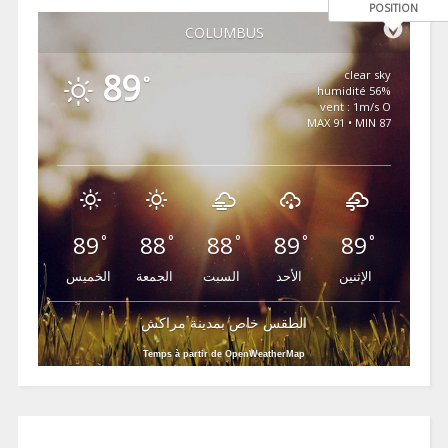
POSITION
COLUMBUS
89
clear sky
°
56% humidité
vent : 1m/s O
MAX 91 • MIN 87
89
88
88
89
89
°
°
°
°
°
الإثنين
الأحد
السبت
الجمعة
الخميس
الطقس خاص بمدينة مراكش
Temps à partir de OpenWeatherMap