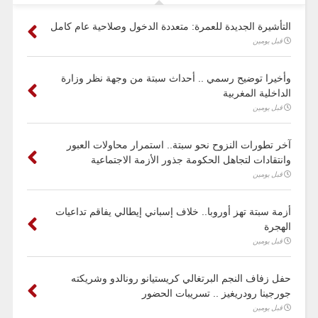
التأشيرة الجديدة للعمرة: متعددة الدخول وصلاحية عام كامل
قبل يومين
وأخيرا توضيح رسمي .. أحداث سبتة من وجهة نظر وزارة
الداخلية المغربية
قبل يومين
آخر تطورات النزوح نحو سبتة.. استمرار محاولات العبور
وانتقادات لتجاهل الحكومة جذور الأزمة الاجتماعية
قبل يومين
أزمة سبتة تهز أوروبا.. خلاف إسباني إيطالي يفاقم تداعيات
الهجرة
قبل يومين
حفل زفاف النجم البرتغالي كريستيانو رونالدو وشريكته
جورجينا رودريغيز .. تسريبات الحضور
قبل يومين