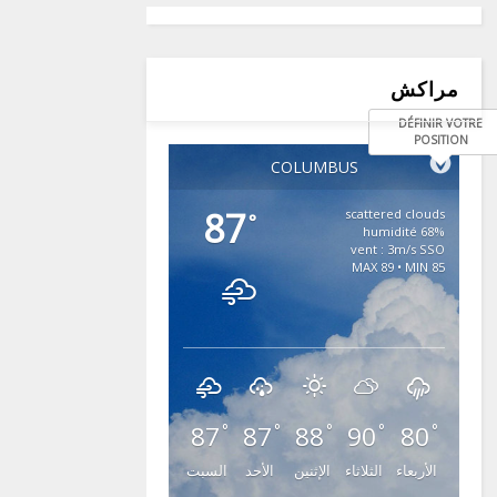
مراكش
DÉFINIR VOTRE
POSITION
COLUMBUS
87
scattered clouds
°
68% humidité
vent : 3m/s SSO
MAX 89 • MIN 85
87
87
88
90
80
°
°
°
°
°
الأربعاء
الثلاثاء
الإثنين
الأحد
السبت