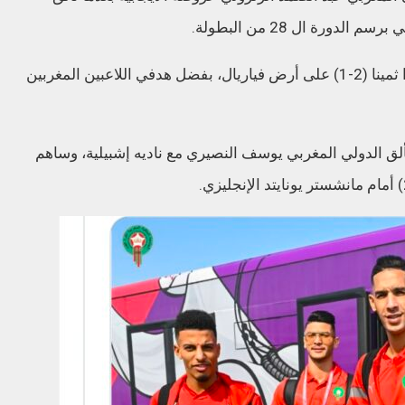
من جانبه، حقق نادي بلد الوليد الاسباني إنتصارا ثمينا (2-1) على أرض فياريال، بفضل هدفي اللاعبين المغربين
ألق الدولي المغربي يوسف النصيري مع ناديه إشبيلية، وساهم