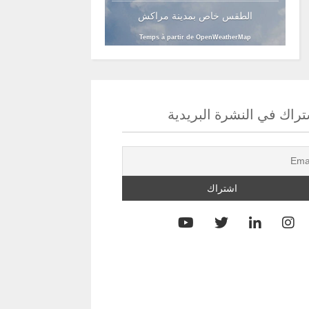
الطقس خاص بمدينة مراكش
Temps à partir de OpenWeatherMap
راك في النشرة البريدية