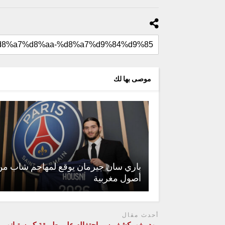
موصى بها لك
باري سان جيرمان يوقع لمهاجم شاب من
أصول مغربية
أحدث مقال