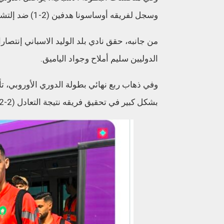
وسجل لفريقه أوساسونا هدفين (2-1) ضد إلتشي برسم الدورة ال 28 من البطولة.
الدوليين سليم أملاح وجواد الياميق.
وفي ذهاب ربع نهائي بطولة الدوري الأوروبي، ت
بشكل كبير في تحقيق فريقه نتيجة التعادل (2-2) أمام مانشستر يونايتد الإنجليزي.