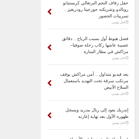
حفل زفاف النجم البرتغالي كريستيانو
رونالدو وشريكته جورجينا رودريغيز ..
تسريبات الحضور
قبل يومين
فشل هبوط أول بسبب الرياح .. دقائق
عصيبة عاشها ركاب رحلة صوفيا–
مراكش في مطار المنارة
قبل يومين
بعد فيديو متداول .. أمن مراكش يوقف
مرتكب سرقة تحت التهديد باستعمال
السلاح الأبيض
قبل يومين
إندريك يعود إلى ريال مدريد ويسجل
ظهوره الأول بعد نهاية إعارته
قبل يومين
في أجواء خاصة بعيدا عن الأضواء ..