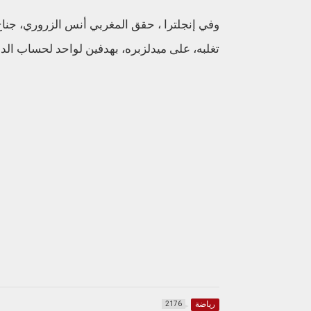
وفي إنجلترا ، حقق المغربي أنس الزروري، جناح ب
تغلبه، على ميدلزبره، بهدفين لواحد لحساب الدورة 
رياضة
2176