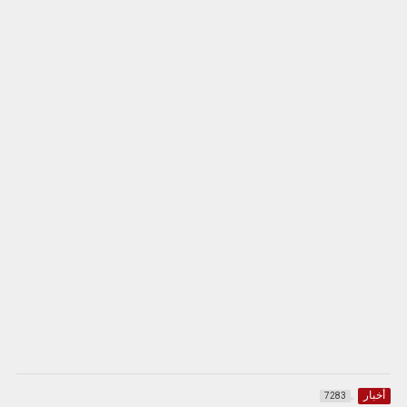
أخبار
7283