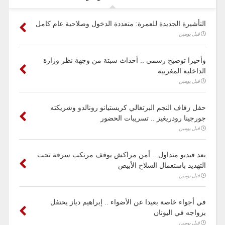
التأشيرة الجديدة للعمرة: متعددة الدخول وصلاحية عام كامل
قبل يومين
وأخيرا توضيح رسمي .. أحداث سبتة من وجهة نظر وزارة
الداخلية المغربية
قبل يومين
حفل زفاف النجم البرتغالي كريستيانو رونالدو وشريكته
جورجينا رودريغيز .. تسريبات الحضور
قبل يومين
بعد فيديو متداول .. أمن مراكش يوقف مرتكب سرقة تحت
التهديد باستعمال السلاح الأبيض
قبل يومين
في أجواء خاصة بعيدا عن الأضواء .. إبراهيم دياز يحتفل
بزواجه في اليونان
قبل يومين