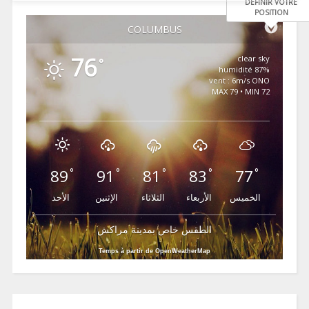
DÉFINIR VOTRE
POSITION
COLUMBUS
76
clear sky
°
87% humidité
vent : 6m/s ONO
MAX 79 • MIN 72
89
91
81
83
77
°
°
°
°
°
الخميس
الأربعاء
الثلاثاء
الإثنين
الأحد
الطقس خاص بمدينة مراكش
Temps à partir de OpenWeatherMap