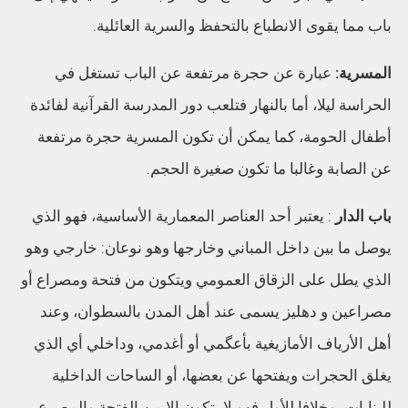
باب مما يقوى الانطباع بالتحفظ والسرية العائلية.
المسرية:
عبارة عن حجرة مرتفعة عن الباب تستغل في
الحراسة ليلا، أما بالنهار فتلعب دور المدرسة القرآنية لفائدة
أطفال الحومة، كما يمكن أن تكون المسرية حجرة مرتفعة
عن الصابة وغالبا ما تكون صغيرة الحجم.
باب الدار
: يعتبر أحد العناصر المعمارية الأساسية، فهو الذي
يوصل ما بين داخل المباني وخارجها وهو نوعان: خارجي وهو
الذي يطل على الزقاق العمومي ويتكون من فتحة ومصراع أو
مصراعين و دهليز يسمى عند أهل المدن بالسطوان، وعند
أهل الأرياف الأمازيغية بأعگمي أو أغدمي، وداخلي أي الذي
يغلق الحجرات ويفتحها عن بعضها، أو الساحات الداخلية
للبنايات، وخلافا للأول فهو لا يتكون إلا من الفتحة والمصرع.