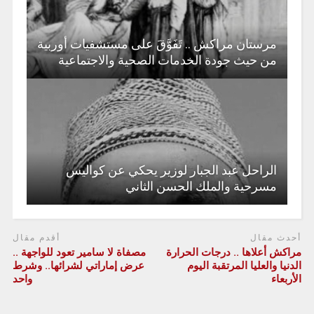
مرستان مراكش .. تَفَوَّقَ على مستشفيات أوربية
من حيث جودة الخدمات الصحية والاجتماعية
الراحل عبد الجبار لوزير يحكي عن كواليس
مسرحية والملك الحسن الثاني
أحدث مقال
أقدم مقال
مراكش أعلاها .. درجات الحرارة
مصفاة لا سامير تعود للواجهة ..
الدنيا والعليا المرتقبة اليوم
عرض إماراتي لشرائها.. وشرط
الأربعاء
واحد