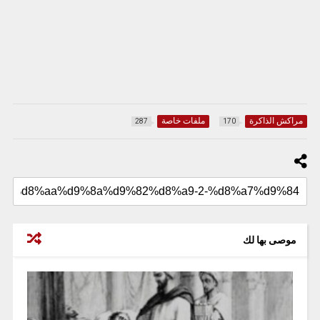
مراكش الذاكرة
ملفات خاصة
287
170
موصى بها لك