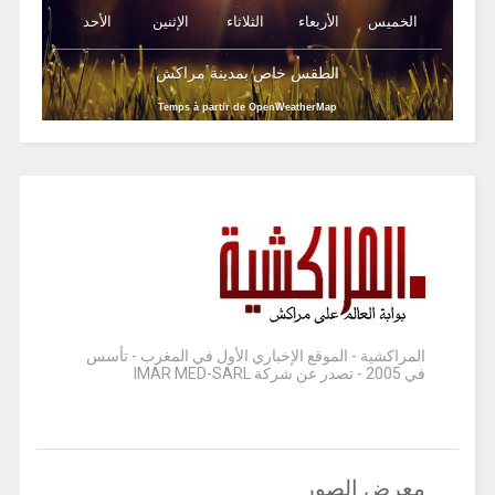
الخميس
الأربعاء
الثلاثاء
الإثنين
الأحد
الطقس خاص بمدينة مراكش
Temps à partir de OpenWeatherMap
المراكشية - الموقع الإخباري الأول في المغرب - تأسس
في 2005 - تصدر عن شركة IMAR MED-SARL
معرض الصور