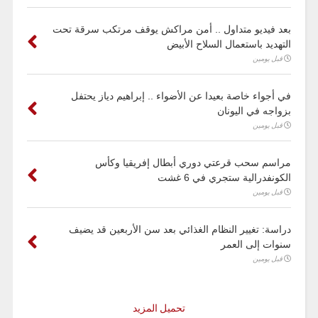
بعد فيديو متداول .. أمن مراكش يوقف مرتكب سرقة تحت
التهديد باستعمال السلاح الأبيض
قبل يومين
في أجواء خاصة بعيدا عن الأضواء .. إبراهيم دياز يحتفل
بزواجه في اليونان
قبل يومين
مراسم سحب قرعتي دوري أبطال إفريقيا وكأس
الكونفدرالية ستجري في 6 غشت
قبل يومين
دراسة: تغيير النظام الغذائي بعد سن الأربعين قد يضيف
سنوات إلى العمر
قبل يومين
تحميل المزيد