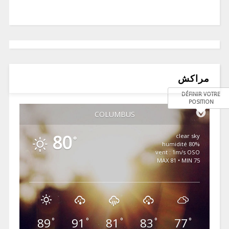
مراكش
DÉFINIR VOTRE
POSITION
COLUMBUS
80
clear sky
°
80% humidité
vent : 1m/s OSO
MAX 81 • MIN 75
89
91
81
83
77
°
°
°
°
°