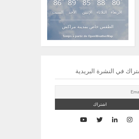
86
89
85
88
80
°
°
°
°
°
الأربعاء
الثلاثاء
الإثنين
الأحد
السبت
الطقس خاص بمدينة مراكش
Temps à partir de OpenWeatherMap
راك في النشرة البريدية