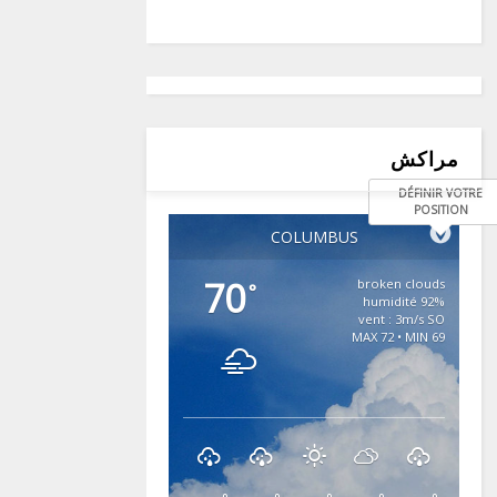
مراكش
DÉFINIR VOTRE
POSITION
COLUMBUS
70
broken clouds
°
92% humidité
vent : 3m/s SO
MAX 72 • MIN 69