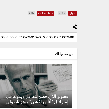
أخبار
ملفات خاصة
286
7280
موصى بها لك
فعنونو الذي فضح مفاعل ديمونة في
إسرائيل “أنا مراكشي” معتز بأصولي