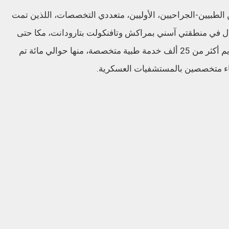
الطبيين-الجراحيين، الأوليين، متعددي التخصصات، اللذين تمت
زال في منطقتي آسني بمراكش وتافنكولت بتارودانت، مكا حتى
الآن، من إجراء حوالي 121 عملية جراحية وتقديم أكثر من 25 ألف خدمة طبية متخصصة، منها حوالي مائة تم
باء متخصصين بالمستشفيات العسكرية.