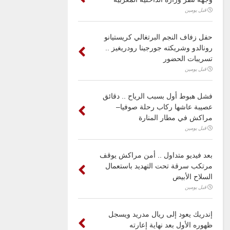
قبل يومين
حفل زفاف النجم البرتغالي كريستيانو
رونالدو وشريكته جورجينا رودريغيز ..
تسريبات الحضور
قبل يومين
فشل هبوط أول بسبب الرياح .. دقائق
عصيبة عاشها ركاب رحلة صوفيا–
مراكش في مطار المنارة
قبل يومين
بعد فيديو متداول .. أمن مراكش يوقف
مرتكب سرقة تحت التهديد باستعمال
السلاح الأبيض
قبل يومين
إندريك يعود إلى ريال مدريد ويسجل
ظهوره الأول بعد نهاية إعارته