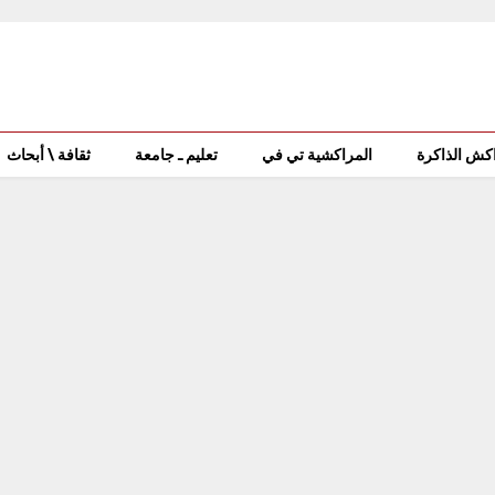
كش الذاكرة
المراكشية تي في
تعليم ـ جامعة
ثقافة \ أبحاث