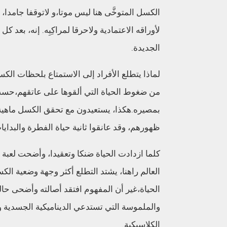
الكسل المتو
خَّ
ى هنا ليس موتا
،
و
لاتوقفا
جامدا
،
و
لأوراقه الاعتمادية
و
لاحرقا
ل
مرا
كِبِ
ه
.
إ
نه
،
بعد كل
الجديدة
.
لماذا يتطلع الأفراد إلى الاستمتاع بلحظات الك
من
ضغوط
الحياة
التي ألقوها على عاتقهم
،
حسب 
بمصيره
.
هكذا
،
يستعيدون
مع تحقق الكسل ماهي
ظهورهم
،
وقد
عانقوا ثانية
حياة الفطرة والبدايا
كلما ازدادت الحياة
ضنكا
وتعقيدا
،
وأضحت
لعبة
ت
العالم
راهنا
،
يشتد التطلع
أكثر
وجهة
وضعية الك
الحياة
،
غير أن المفهوم افتقد
أصالته
وأضحى حاليا
والملموسة التي تستدعي الديناميكية الجسدية و
الكلاسيكية
.