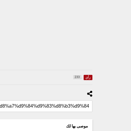
رأي
233
موصى بها لك