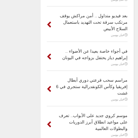
بعد فيديو متداول .. أمن مراكش يوقف
مرتكب سرقة تحت التهديد باستعمال
السلاح الأبيض
قبل يومين
في أجواء خاصة بعيدا عن الأضواء ..
إبراهيم دياز يحتفل بزواجه في اليونان
قبل يومين
مراسم سحب قرعتي دوري أبطال
إفريقيا وكأس الكونفدرالية ستجري في 6
غشت
قبل يومين
موسم كروي جديد على الأبواب.. تعرف
على مواعيد انطلاق أبرز الدوريات
والبطولات العالمية
قبل يومين