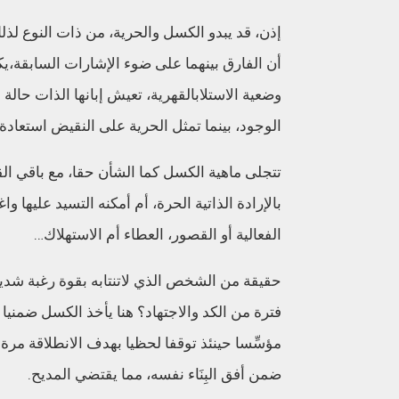
إذن
،
قد يبدو الكسل والحرية
،
من ذات النوع لذل
أن الفارق بينهما على ضوء الإشارات السابقة
،
يك
وضعية الاستلاب
القهرية
،
ت
عيش
إبانها
الذات حالة 
الوجود
،
بينما تمثل الحرية على النقيض استعادة
تتجلى ماهية الكسل كما الشأن حقا
،
مع باقي الق
بالإرادة الذاتية الحرة
،
أم أمكنه التسيد عليها واغ
الفعالية أو القصور
،
العطاء أم الاستهلاك
…
حقيقة من الشخص الذي
لاتنتابه
بقوة رغبة شديد
فترة من الكد و
الاجتهاد
؟
هنا يأخذ الكسل ضمنيا 
مؤ
سِّ
سا حينئذ توقفا لحظيا بهدف الانطلاقة مرة
ضمن
أفق
ال
بِنَ
اء نفسه
،
مما
يقتضي المديح
.