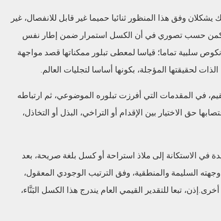
ك يشكلان وفق هذا المنظور
ثنائيا حميما غير قابل للانفصال
،
غير
من حسب تصوري في أن الكسل استمرار ضمن إطار نفس
نكوص سلبية تماما
؛
قياسا
لمعطى تبلور ممكناتها قصد مواجهة
 الذات
لحقيقتها المؤجلة
،
بكونها أساس
ا
لتجليات العالم
.
يم
،
في المقدمات التي أفرز
ت تبلوره الموضوعي
،
ثم ارتباطه
تصابها حق الاختيار بين
الإقدام
أ
و
التراخي
،
البذل أو التخاذل
،
ة في الاستكا
ن
ة
إلى
ملاذ
استراحة أو كسل
ب
لغ
ة
صريحة
،
بعد
وجهته السليمة والمنطقية
،
وفق الترتيب الوجودي المعقول
،
 أخرى
.
إذن
،
تبعا للتقدير
القيمي
العام
يندرج هذا
الكسل
ال
بَنَّ
اء
،