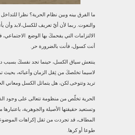
ما الفرق بينه وبين نظام الحرية؟
نظرا للتداخل ا
والنعوت
.
ربما
لأ
ن أ
يّ
تعريف للكسل
،
لابد و
أ
ن يأ
الالتزامات التي يفحم
كَ
بها
الوضع الاجتماعي
،
فت
أنت كسول
،
فأنت بالضرورة حر
.
ينتعش سياق الكسل
،
حينما تجد نفس
كَ
بسبب دوا
لاسيما تخلص
كَ
من
ثِ
قل الزمان
وأعبائه
،
بحيث تمت
تريد وتتوخى
.
لكن
،
هل
يتماثل
الكسل ومعاني الح
الحرية تخ
لّ
ص من
منظومة تتعالى على
وجود
الذ
وتستعيد حقيقتها الأصيلة والجوهرية
،
باعتبارها م
المطاف
،
قد تجردت من ثقل
إ
كراهات
الموضوع
طوعا أو كرها
.