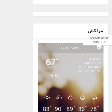
مراكش
DÉFINIR VOTRE
POSITION
COLUMBUS
67
clear sky
°
97% humidité
vent : 4m/s NNO
MAX 69 • MIN 65
88
90
89
86
78
°
°
°
°
°