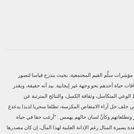
ؤشرات
س
لَّ
م القيم المجتمعية
،
بحيث يندرج قياسا
لتصور
فات حيا
ة أحدهم
نحو وجهة غير
إ
يجابية
.
بيد أنه حقيقة
،
وبقدر
 الوعي المتكاسل
،
وثقافة الكسل
،
والنتائج المترتبة عن
ني خلف جل
آراء
الامتعاض
المكرسة
،
تطلعا
سحريا
لذيذا يدغدغ
 وتطلعاتهم وكأ
نَّ
لسان حالهم
يهمس
:
”أرغب
حقا
في
حياة
دة
يسيرة المنال
رغم الإدانة
العلنية
لهذا المآل
،
إن كان مصدرها