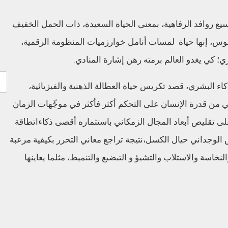
 روافد الرفاهية
،
بمعنى الحياة السعيدة
،
ذات الحمل الخفيف
موس
،
إنها حياة لمسات أنامل
خوارزميات
المنظومة الرقمية
،
ي
؛
كي يغدو العالم برمته رهن
إشارة المنادي
.
اء البشري
،
قصد
تكريس حياة
العطالة
الذهنية والفيزيائية
،
ي من قدرة الإنسان على التحكم أكثر فأكثر في مو
جِّ
هات الزمان
لى
تقليص أبعاد المجال
الزمكاني
ب
استثمار
ه
أقصى
ذكاءات
طاقة
 الوجداني حيال الكسل
،
نتيجة تراجع معاني التحرر
بكيفية مرعبة
النخاسة
والاستلاب
والتشيؤ
و
التبضيع
والتنميط
،
مثلما يعاينها