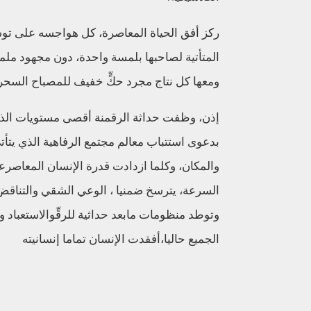
ركز
أفق
الحياة المعاصرة
،
كل هواجسه على توسيع
المتأتية
لصاحبها بلمسة واحدة
،
دون مجهود مل
ومعها كل
نتاج مجرد ح
كٍّ
خفيف ل
لمصباح السحر
إذن
،
وظفت حداثة
الرقمنة
أقصى مستويات الذك
بدعوى استتباب معالم مجتمع الرفاهية الذي يتأت
والمكان
،
وكلما ازدادت قدرة الإنسان
المعاصرع
السرعة
،
يترسخ
ضمنيا
،
الوعي الشقي والتناقض
وتوطد منظومات
مابعد
حداثية
للر
قِّ
والاستعباد
و
الجميع حاليا
،
أفقدت الإنسان تماما إنسانيته