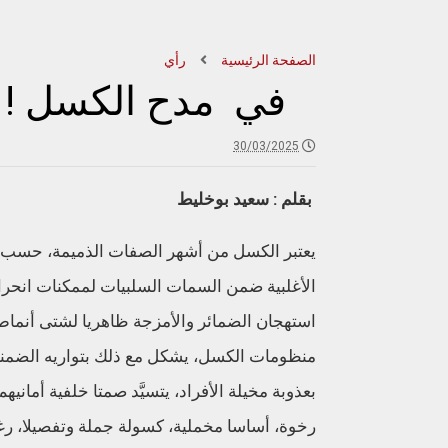
الصفحة الرئيسية
رأي
في مدح الكسل !
30/03/2025
بقلم
:
سعيد
بوخليط
يعتبر الكسل من أشهر الصفات
الذميمة
،
حسب م
الأغلبية ضمن
السمات ال
سلبيات
لممكنات انحرا
استهجان
الضمائر
والأمزجة
ظاهريا لشتى أنماط
منظومات الكسل
،
يشكل
مع ذلك
بتواريه الضم
بعذوبة
مخيلة الأفراد
،
يتس
يَّ
د صمتا
خلفية
أمانيهم
رخوة
،
أساسا مخملية
،
كسولة جملة وتفصيلا
،
رغ