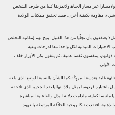
لامسارا
غير مسار الحياة
،
ولاتمزيقا
كليا من طرف الشخص
 شيء
،
مقاومة بكيفية
أخرى
،
قصد تحقيق ممكنات الولادة
سل؟
يعتقدون ب
أ
ن تج
لِّ
يا
من
هذا القبيل
،
يتيح لهم إمكانية التخلص
الاختيارات المبدئية لكل واحد
؛
تبعا لدرجات وعيه
ة
ذواتهم
،
يتنفسون
نَفَ
سا عميقا
،
ثم يلقون
ب
كل
الأوزار
خلف
ت الأولى
.
ائهة
غاية هندسة المر
بِكَ
ة
،
كما الشأن بالنسبة للوضع الذي بلغه
سل
باعتباره فردوسا يمثل ملاذا
نهائيا
ضد الجحيم الذي تلاحقه
 ملتبسا كفاية
،
مادامت
دلالة البذل والفاعلية المباشرة
الذهنية
،
افتقدت تلك
الروحية
الخ
لاّ
قة
المرتبطة بالعهود