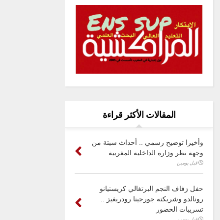
المقالات الأكثر قراءة
وأخيرا توضيح رسمي .. أحداث سبتة من
وجهة نظر وزارة الداخلية المغربية
قبل يومين
حفل زفاف النجم البرتغالي كريستيانو
رونالدو وشريكته جورجينا رودريغيز ..
تسريبات الحضور
قبل يومين