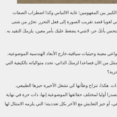
لكبير بين المفهومين
؛
غاية الالتباس وكذا اضطراب الصفات
تي لغويا قصد تقريب الصورة إلى فعل التحرر
.
تح
رّ
ر
من
شتى
حس بأن
كَ
حر
،
لاشيء يضغط عليك بأمر معين
،
يلزم
كَ
التقيد
به
:
عي معينة وحيثيات سياقية
،
خارج الأبعاد الهندسية الموضوعية
،
ثل من الآن فصاعدا لزمن
كَ
الذاتي
،
تحدد
متوالياته
بالكيفية التي
رية؟
ات
.
هكذا
،
ت
نزاح
وطأتها
كي تشغل
الأخيرة
حيزها الطبيعي
،
صدرا أوليا
لمختلف
حقائقها
الموضوعية
.
إنها
،
ذات حرة في نهاية
ي
،
أو حيز التعايش مع الآخر بكل تعدديته
؛
التي يلزمه الامتثال لها