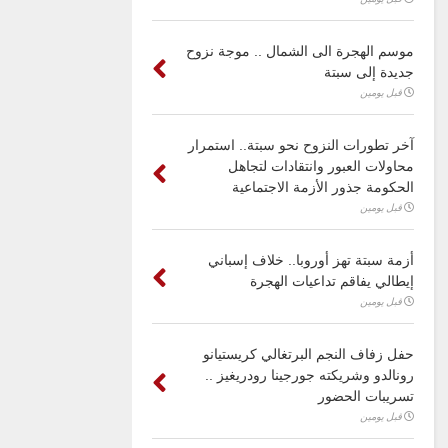
موسم الهجرة الى الشمال .. موجة نزوح
جديدة إلى سبتة
قبل يومين
آخر تطورات النزوح نحو سبتة.. استمرار
محاولات العبور وانتقادات لتجاهل
الحكومة جذور الأزمة الاجتماعية
قبل يومين
أزمة سبتة تهز أوروبا.. خلاف إسباني
إيطالي يفاقم تداعيات الهجرة
قبل يومين
حفل زفاف النجم البرتغالي كريستيانو
رونالدو وشريكته جورجينا رودريغيز ..
تسريبات الحضور
قبل يومين