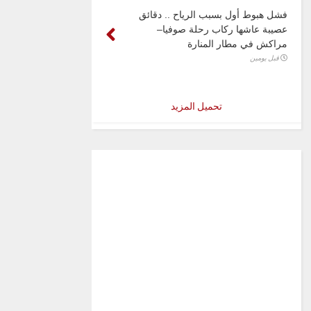
فشل هبوط أول بسبب الرياح .. دقائق
عصيبة عاشها ركاب رحلة صوفيا–
مراكش في مطار المنارة
قبل يومين
تحميل المزيد