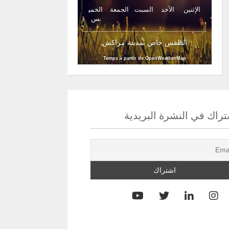
الإثنين
الأحد
السبت
الجمعة
الخمي
س
الطقس خاص بمدينة مراكش
Temps à partir de OpenWeatherMap
راك في النشرة البريدية