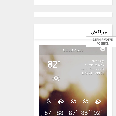
مراكش
DÉFINIR VOTRE
POSITION
COLUMBUS
82
clear sky
°
65% humidité
vent : 3m/s NNO
MAX 84 • MIN 80
87
88
87
88
92
°
°
°
°
°