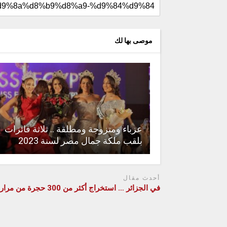
موصى بها لك
عزباء ومتزوجة ومطلقة .. ثلاثة فائزات
بلقب ملكة جمال مصر لسنة 2023
أحدث مقال
في الجزائر … استخراج أكثر من 300 حجرة من مرارة سيدة