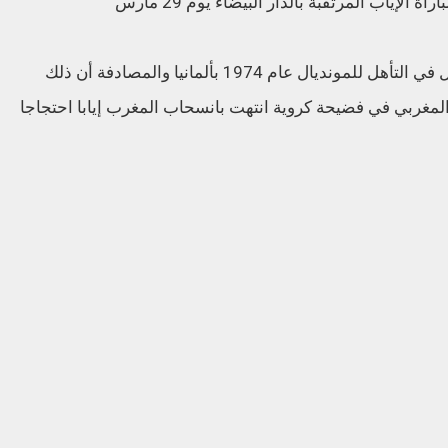
لإياب المرتقبة بالدار البيضاء يوم 29 مارس
ويراهن الكونغوليون على تكرار إنجاز قديم يتمثل في التأهل للمونديال عام 1974 بألمانيا والمصادفة أن ذلك
مغربي في فضيحة كروية انتهت بانسحاب المغرب إيابا احتجاجا