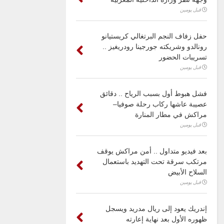
قبل يومين
حفل زفاف النجم البرتغالي كريستيانو
رونالدو وشريكته جورجينا رودريغيز ..
تسريبات الحضور
قبل يومين
فشل هبوط أول بسبب الرياح .. دقائق
عصيبة عاشها ركاب رحلة صوفيا–
مراكش في مطار المنارة
قبل يومين
بعد فيديو متداول .. أمن مراكش يوقف
مرتكب سرقة تحت التهديد باستعمال
السلاح الأبيض
قبل يومين
إندريك يعود إلى ريال مدريد ويسجل
ظهوره الأول بعد نهاية إعارته