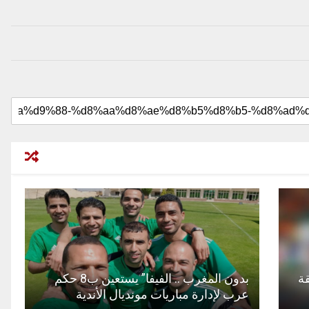
قة
بدون المغرب .. الفيفا” يستعين ب8 حكم
عرب لإدارة مباريات مونديال الأندية