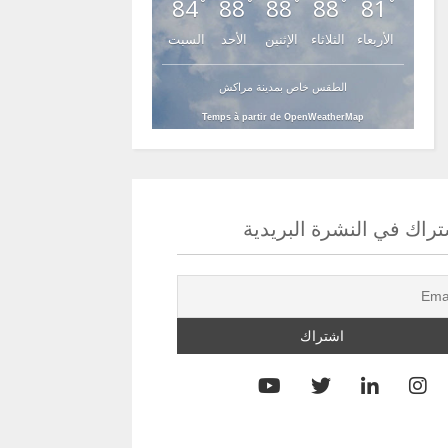
84
88
88
88
81
°
°
°
°
°
الأربعاء
الثلاثاء
الإثنين
الأحد
السبت
الطقس خاص بمدينة مراكش
Temps à partir de OpenWeatherMap
راك في النشرة البريدية