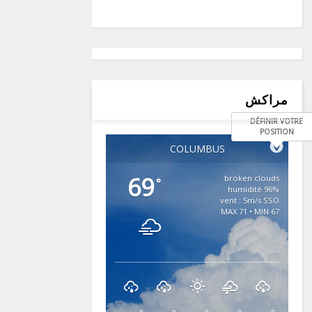
مراكش
DÉFINIR VOTRE
POSITION
COLUMBUS
69
broken clouds
°
96% humidité
vent : 5m/s SSO
MAX 71 • MIN 67