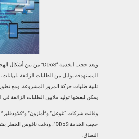
ويعد حجب الخدمة “DDoS” م
المستهدفة بوابل من الطلبات الزائفة للبيانات،
تلبية طلبات حركة المرور المشروعة. ومع تطور
يمكن لبعضها توليد ملايين الطلبات الزائفة في الث
وقالت شركات “غوغل” و”أمازون” و”كلاودفلير”
حجب الخدمة DDoS”، ودقت ناقوس
النطاق.