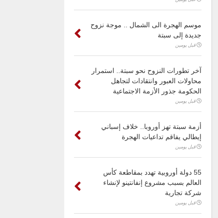
موسم الهجرة الى الشمال .. موجة نزوح
جديدة إلى سبتة
قبل يومين
آخر تطورات النزوح نحو سبتة.. استمرار
محاولات العبور وانتقادات لتجاهل
الحكومة جذور الأزمة الاجتماعية
قبل يومين
أزمة سبتة تهز أوروبا.. خلاف إسباني
إيطالي يفاقم تداعيات الهجرة
قبل يومين
55 دولة أوروبية تهدد بمقاطعة كأس
العالم بسبب مشروع إنفانتينو لإنشاء
شركة تجارية
قبل يومين