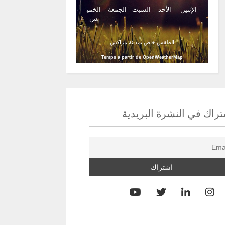
الإثنين
الأحد
السبت
الجمعة
الخمي
س
الطقس خاص بمدينة مراكش
Temps à partir de OpenWeatherMap
راك في النشرة البريدية