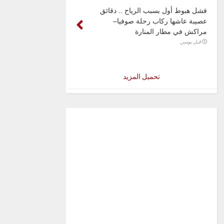
فشل هبوط أول بسبب الرياح .. دقائق
عصيبة عاشها ركاب رحلة صوفيا–
مراكش في مطار المنارة
قبل يومين
تحميل المزيد