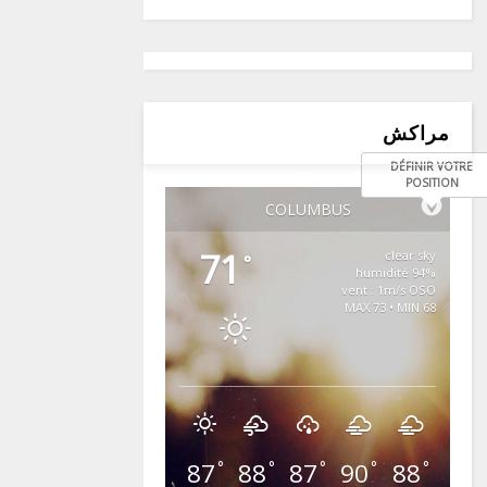
مراكش
DÉFINIR VOTRE
POSITION
COLUMBUS
71
clear sky
°
94% humidité
vent : 1m/s OSO
MAX 73 • MIN 68
87
88
87
90
88
°
°
°
°
°