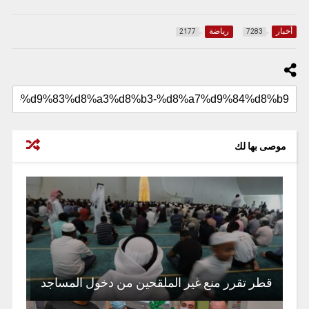
أخبار
رياضة
2177
7283
موصى بها لك
قطر تقرر منع غير الملقحين من دخول المساجد