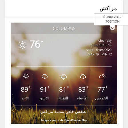
مراكش
DÉFINIR VOTRE
POSITION
COLUMBUS
76
clear sky
°
87% humidité
vent : 6m/s ONO
MAX 79 • MIN 72
89
91
81
83
77
°
°
°
°
°
الخميس
الأربعاء
الثلاثاء
الإثنين
الأحد
الطقس خاص بمدينة مراكش
Temps à partir de OpenWeatherMap