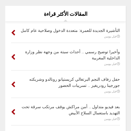
المقالات الأكثر قراءة
التأشيرة الجديدة للعمرة: متعددة الدخول وصلاحية عام كامل
قبل يومين
وأخيرا توضيح رسمي .. أحداث سبتة من وجهة نظر وزارة
الداخلية المغربية
قبل يومين
حفل زفاف النجم البرتغالي كريستيانو رونالدو وشريكته
جورجينا رودريغيز .. تسريبات الحضور
قبل يومين
بعد فيديو متداول .. أمن مراكش يوقف مرتكب سرقة تحت
التهديد باستعمال السلاح الأبيض
قبل يومين