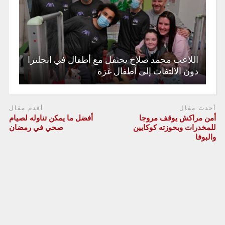
اللاعب محمد صلاح يحتفل مع أطفال في انجلترا
دون الالتفات إلى أطفال غزة
أحدث مقال
أقدم مقال
أمن مراكش يوقف مروجا
أفضل ما يمكن تناوله لصيام
للمخدرات وبحوزته كوكايين
صحي في رمضان
والبوفا