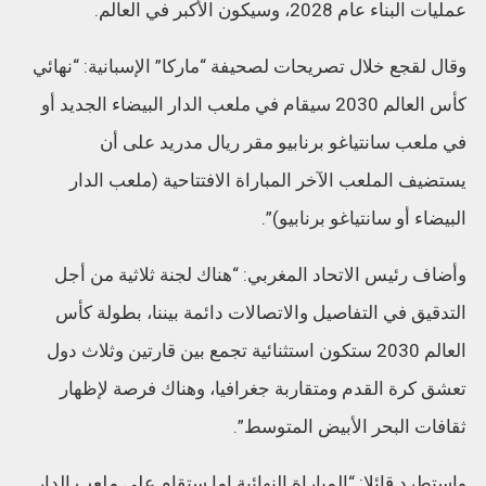
عمليات البناء عام 2028، وسيكون الأكبر في العالم.
وقال لقجع خلال تصريحات لصحيفة “ماركا” الإسبانية: “نهائي
كأس العالم 2030 سيقام في ملعب الدار البيضاء الجديد أو
في ملعب سانتياغو برنابيو مقر ريال مدريد على أن
يستضيف الملعب الآخر المباراة الافتتاحية (ملعب الدار
البيضاء أو سانتياغو برنابيو)”.
وأضاف رئيس الاتحاد المغربي: “هناك لجنة ثلاثية من أجل
التدقيق في التفاصيل والاتصالات دائمة بيننا، بطولة كأس
العالم 2030 ستكون استثنائية تجمع بين قارتين وثلاث دول
تعشق كرة القدم ومتقاربة جغرافيا، وهناك فرصة لإظهار
ثقافات البحر الأبيض المتوسط”.
واستطرد قائلا: “المباراة النهائية إما ستقام على ملعب الدار