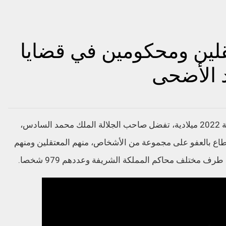
لين ومحكومين في قضايا
د الأضحى
بمناسبة عيد الأضحى المبارك لسنة 1443 هجرية 2022 ميلادية، تفضل صاحب الجلالة الملك محمد السادس،
طاع بالعفو على مجموعة من الأشخاص، منهم المعتقلين ومنهم
 مختلف محاكم المملكة الشريفة وعددهم 979 شخصا.