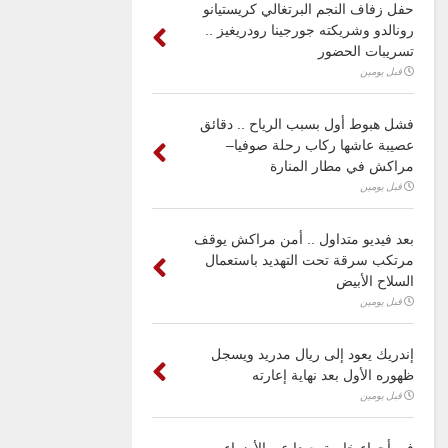
حفل زفاف النجم البرتغالي كريستيانو
رونالدو وشريكته جورجينا رودريغيز ..
تسريبات الحضور
قبل يومين
فشل هبوط أول بسبب الرياح .. دقائق
عصيبة عاشها ركاب رحلة صوفيا–
مراكش في مطار المنارة
قبل يومين
بعد فيديو متداول .. أمن مراكش يوقف
مرتكب سرقة تحت التهديد باستعمال
السلاح الأبيض
قبل يومين
إندريك يعود إلى ريال مدريد ويسجل
ظهوره الأول بعد نهاية إعارته
قبل يومين
في أجواء خاصة بعيدا عن الأضواء ..