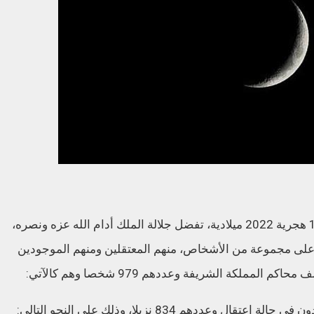
“بمناسبة عيد الأضحى المبارك لهذه السنة 1443 هجرية 2022 ميلادية، تفضل جلالة الملك أدام الله عزه ونصره،
 على مجموعة من الأشخاص، منهم المعتقلين ومنهم الموجودين
لكة الشريفة وعددهم 979 شخصا وهم كالآتي:
ددهم 834 نزيلا، وذلك على النحو التالي: