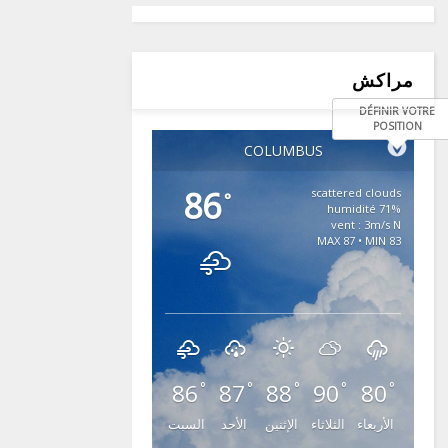
مراكش
DÉFINIR VOTRE
POSITION
COLUMBUS
86
scattered clouds
°
71% humidité
vent : 3m/s N
MAX 87 • MIN 83
86
87
88
90
80
°
°
°
°
°
الأربعاء
الثلاثاء
الإثنين
الأحد
السبت