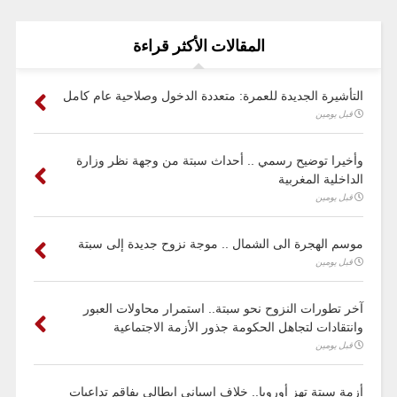
المقالات الأكثر قراءة
التأشيرة الجديدة للعمرة: متعددة الدخول وصلاحية عام كامل
قبل يومين
وأخيرا توضيح رسمي .. أحداث سبتة من وجهة نظر وزارة
الداخلية المغربية
قبل يومين
موسم الهجرة الى الشمال .. موجة نزوح جديدة إلى سبتة
قبل يومين
آخر تطورات النزوح نحو سبتة.. استمرار محاولات العبور
وانتقادات لتجاهل الحكومة جذور الأزمة الاجتماعية
قبل يومين
أزمة سبتة تهز أوروبا.. خلاف إسباني إيطالي يفاقم تداعيات