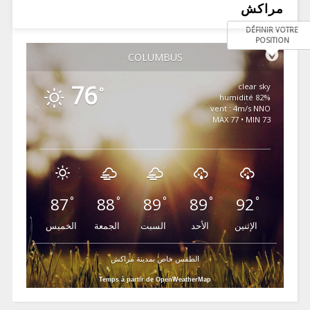
مراكش
DÉFINIR VOTRE
POSITION
COLUMBUS
76
clear sky
°
82% humidité
vent : 4m/s NNO
MAX 77 • MIN 73
87
88
89
89
92
°
°
°
°
°
الإثنين
الأحد
السبت
الجمعة
الخميس
الطقس خاص بمدينة مراكش
Temps à partir de OpenWeatherMap