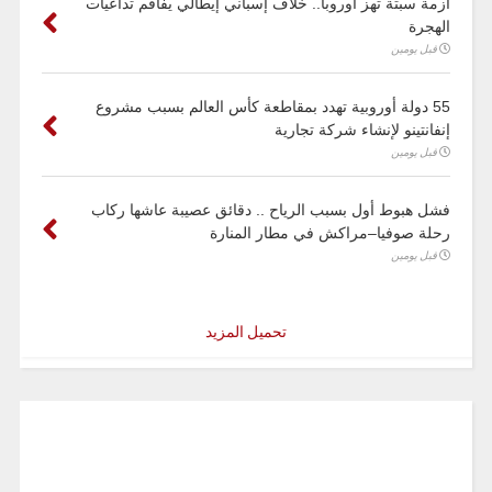
أزمة سبتة تهز أوروبا.. خلاف إسباني إيطالي يفاقم تداعيات
الهجرة
قبل يومين
55 دولة أوروبية تهدد بمقاطعة كأس العالم بسبب مشروع
إنفانتينو لإنشاء شركة تجارية
قبل يومين
فشل هبوط أول بسبب الرياح .. دقائق عصيبة عاشها ركاب
رحلة صوفيا–مراكش في مطار المنارة
قبل يومين
تحميل المزيد