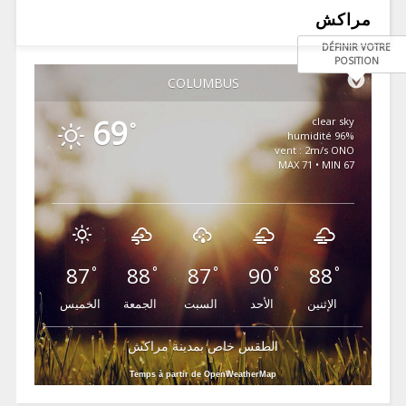
مراكش
DÉFINIR VOTRE
POSITION
COLUMBUS
69
clear sky
°
96% humidité
vent : 2m/s ONO
MAX 71 • MIN 67
87
88
87
90
88
°
°
°
°
°
الإثنين
الأحد
السبت
الجمعة
الخميس
الطقس خاص بمدينة مراكش
Temps à partir de OpenWeatherMap