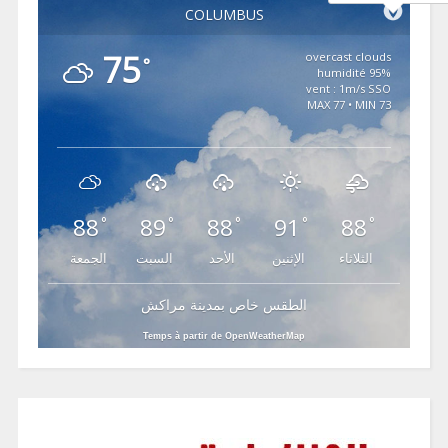
COLUMBUS
75
overcast clouds
°
95% humidité
vent : 1m/s SSO
MAX 77 • MIN 73
88
89
88
91
88
°
°
°
°
°
الثلاثاء
الإثنين
الأحد
السبت
الجمعة
الطقس خاص بمدينة مراكش
Temps à partir de OpenWeatherMap