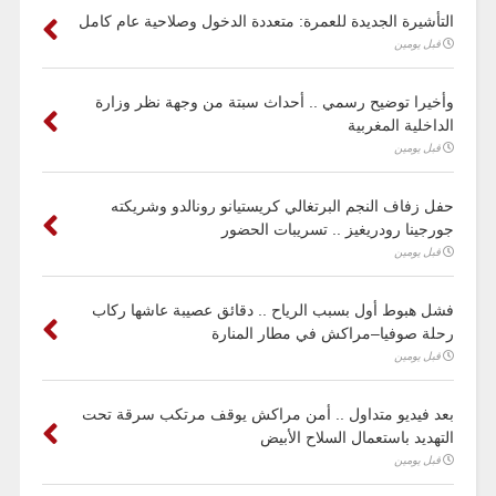
التأشيرة الجديدة للعمرة: متعددة الدخول وصلاحية عام كامل
قبل يومين
وأخيرا توضيح رسمي .. أحداث سبتة من وجهة نظر وزارة
الداخلية المغربية
قبل يومين
حفل زفاف النجم البرتغالي كريستيانو رونالدو وشريكته
جورجينا رودريغيز .. تسريبات الحضور
قبل يومين
فشل هبوط أول بسبب الرياح .. دقائق عصيبة عاشها ركاب
رحلة صوفيا–مراكش في مطار المنارة
قبل يومين
بعد فيديو متداول .. أمن مراكش يوقف مرتكب سرقة تحت
التهديد باستعمال السلاح الأبيض
قبل يومين