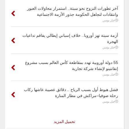
آخر تطورات النزوح نحو سبتة.. استمرار محاولات العبور
وانتقادات لتجاهل الحكومة جذور الأزمة الاجتماعية
قبل يومين
أزمة سبتة تهز أوروبا.. خلاف إسباني إيطالي يفاقم تداعيات
الهجرة
قبل يومين
55 دولة أوروبية تهدد بمقاطعة كأس العالم بسبب مشروع
إنفانتينو لإنشاء شركة تجارية
قبل يومين
فشل هبوط أول بسبب الرياح .. دقائق عصيبة عاشها ركاب
رحلة صوفيا–مراكش في مطار المنارة
قبل يومين
تحميل المزيد