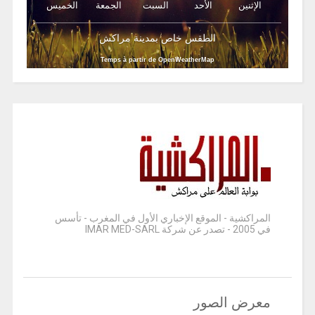
الإثنين
الأحد
السبت
الجمعة
الخميس
الطقس خاص بمدينة مراكش
Temps à partir de OpenWeatherMap
المراكشية - الموقع الإخباري الأول في المغرب - تأسس
في 2005 - تصدر عن شركة IMAR MED-SARL
معرض الصور