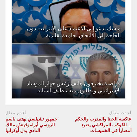
ماسك يدعو إلى الاعتماد على الانترنيت دون
الحاجة إلى الالتحاق بجامعة تقليدية
قراصنة يخترقون هاتف رئيس جهاز الموساد
الإسرائيلي ويطلبون منه تنظيف أسنانه
أحدث مقال
أقدم مقال
عاكسه الحظ والمدرب والحكم
جمهور تشيلسي يهتف باسم
… الكوكب المراكشي يضيع
الروسي أبراموفيتش مالك
انتصارا في الخميسات
النادي بدل أوكرانيا