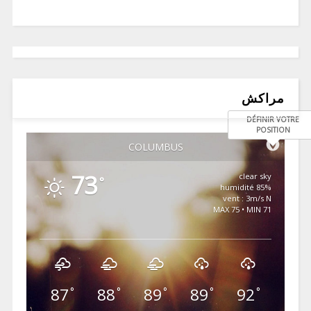
مراكش
DÉFINIR VOTRE
POSITION
COLUMBUS
73
clear sky
°
85% humidité
vent : 3m/s N
MAX 75 • MIN 71
87
88
89
89
92
°
°
°
°
°