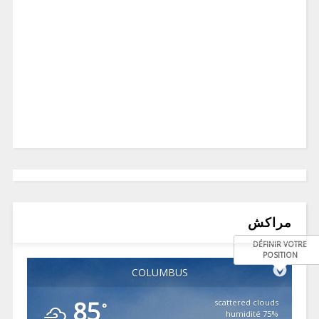
مراكش
DÉFINIR VOTRE
POSITION
COLUMBUS
85
scattered clouds
°
75% humidité