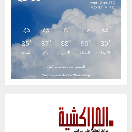
vent : 2m/s SSO
MAX 87 • MIN 83
85
87
88
90
80
°
°
°
°
°
الأربعاء
الثلاثاء
الإثنين
الأحد
السبت
الطقس خاص بمدينة مراكش
Temps à partir de OpenWeatherMap