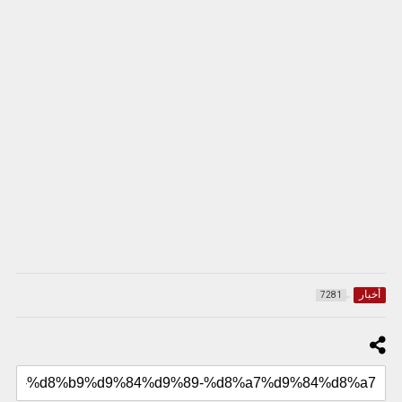
أخبار
7281