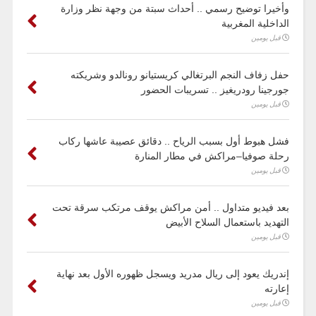
وأخيرا توضيح رسمي .. أحداث سبتة من وجهة نظر وزارة
الداخلية المغربية
قبل يومين
حفل زفاف النجم البرتغالي كريستيانو رونالدو وشريكته
جورجينا رودريغيز .. تسريبات الحضور
قبل يومين
فشل هبوط أول بسبب الرياح .. دقائق عصيبة عاشها ركاب
رحلة صوفيا–مراكش في مطار المنارة
قبل يومين
بعد فيديو متداول .. أمن مراكش يوقف مرتكب سرقة تحت
التهديد باستعمال السلاح الأبيض
قبل يومين
إندريك يعود إلى ريال مدريد ويسجل ظهوره الأول بعد نهاية
إعارته
قبل يومين