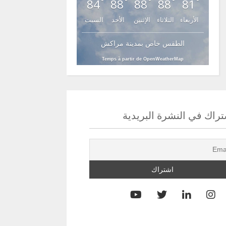
84
88
88
88
81
°
°
°
°
°
الأربعاء
الثلاثاء
الإثنين
الأحد
السبت
الطقس خاص بمدينة مراكش
Temps à partir de OpenWeatherMap
راك في النشرة البريدية