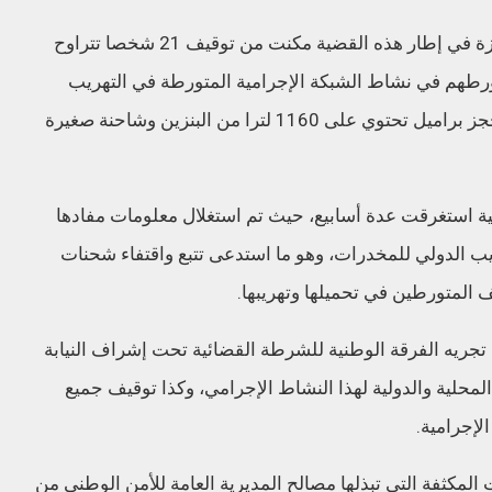
وأضاف المصدر ذاته، أن إجراءات البحث المنجزة في إطار هذه القضية مكنت من توقيف 21 شخصا تتراوح
للاشتباه في تورطهم في نشاط الشبكة الإجرامية المتورطة في التهريب
الدولي لهذه الشحنة من المخدرات، فضلا عن حجز براميل تحتوي على 1160 لترا من البنزين وشاحنة صغيرة
ضية استغرقت عدة أسابيع، حيث تم استغلال معلومات مفادها
يب الدولي للمخدرات، وهو ما استدعى تتبع واقتفاء شحنات
المتورطين في تحميلها وتهريبها.
تجريه الفرقة الوطنية للشرطة القضائية تحت إشراف النيابة
المحلية والدولية لهذا النشاط الإجرامي، وكذا توقيف جميع
لإجرامية.
المكثفة التي تبذلها مصالح المديرية العامة للأمن الوطني من