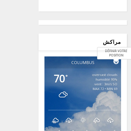
مراكش
DÉFINIR VOTRE
POSITION
COLUMBUS
70
overcast clouds
°
95% humidité
vent : 3m/s SO
MAX 72 • MIN 69