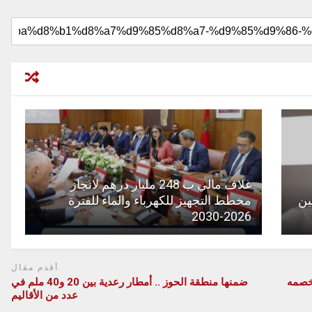
غلاف مالي ب 248 مليار درهم لانجاز
ين
مخطط التجهيز للكهرباء والماء للفترة
2026-2030
أقدم مقال
 خصمه
ضمنها منطقة الحوز .. أمطار رعدية بين 20 و40 ملم في
عدد من الأقاليم