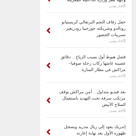
قبل يومين
حفل زفاف النجم البرتغالي كريستيانو
رونالدو وشريكته جورجينا رودريغيز ..
تسريبات الحضور
قبل يومين
فشل هبوط أول بسبب الرياح .. دقائق
عصيبة عاشها ركاب رحلة صوفيا–
مراكش في مطار المنارة
قبل يومين
بعد فيديو متداول .. أمن مراكش يوقف
مرتكب سرقة تحت التهديد باستعمال
السلاح الأبيض
قبل يومين
إندريك يعود إلى ريال مدريد ويسجل
ظهوره الأول بعد نهاية إعارته