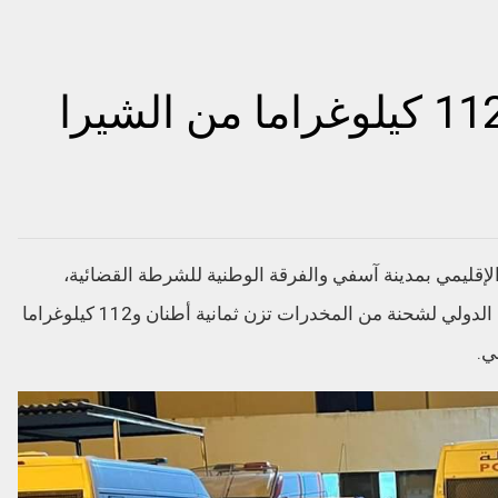
حجز ثمانية أطنان و112 كيلوغراما من الشيرا
إقليمي بمدينة آسفي والفرقة الوطنية للشرطة القضائية،
مساء أمس السبت، عن إجهاض عملية للتهريب الدولي لشحنة من المخدرات تزن ثمانية أطنان و112 كيلوغراما
ي.