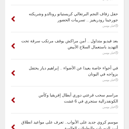
حفل زفاف النجم البرتغالي كريستيانو رونالدو وشريكته
جورجينا رودريغيز .. تسريبات الحضور
قبل يومين
بعد فيديو متداول .. أمن مراكش يوقف مرتكب سرقة تحت
التهديد باستعمال السلاح الأبيض
قبل يومين
في أجواء خاصة بعيدا عن الأضواء .. إبراهيم دياز يحتفل
بزواجه في اليونان
قبل يومين
مراسم سحب قرعتي دوري أبطال إفريقيا وكأس
الكونفدرالية ستجري في 6 غشت
قبل يومين
موسم كروي جديد على الأبواب.. تعرف على مواعيد انطلاق
أبرز الدوريات والبطولات العالمية