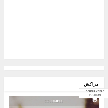
مراكش
DÉFINIR VOTRE
POSITION
COLUMBUS