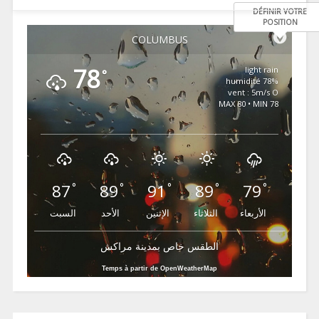
DÉFINIR VOTRE
POSITION
COLUMBUS
78
light rain
°
78% humidité
vent : 5m/s O
MAX 80 • MIN 78
87
89
91
89
79
°
°
°
°
°
الأربعاء
الثلاثاء
الإثنين
الأحد
السبت
الطقس خاص بمدينة مراكش
Temps à partir de OpenWeatherMap