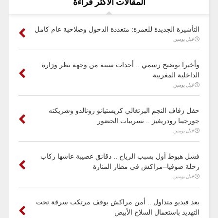
المقالات الأكثر قراءة
التأشيرة الجديدة للعمرة: متعددة الدخول وصلاحية عام كامل
قبل يومين
وأخيرا توضيح رسمي .. أحداث سبتة من وجهة نظر وزارة
الداخلية المغربية
قبل يومين
حفل زفاف النجم البرتغالي كريستيانو رونالدو وشريكته
جورجينا رودريغيز .. تسريبات الحضور
قبل يومين
فشل هبوط أول بسبب الرياح .. دقائق عصيبة عاشها ركاب
رحلة صوفيا–مراكش في مطار المنارة
قبل يومين
بعد فيديو متداول .. أمن مراكش يوقف مرتكب سرقة تحت
التهديد باستعمال السلاح الأبيض