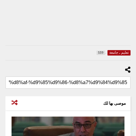
تعليم ـ جامعة
559
موصى بها لك