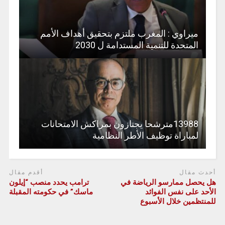
ميراوي : المغرب ملتزم بتحقيق أهداف الأمم
المتحدة للتنمية المستدامة ل 2030
13988مترشحا يجتازون بمراكش الامتحانات
لمباراة توظيف الأطر النظامية
أحدث مقال
أقدم مقال
هل يحصل ممارسو الرياضة في
ترامب يحدد منصب “إيلون
الأحد على نفس الفوائد
ماسك” في حكومته المقبلة
للمنتظمين خلال الأسبوع