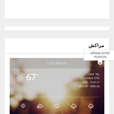
مراكش
DÉFINIR VOTRE
POSITION
COLUMBUS
67
clear sky
°
97% humidité
vent : 1m/s O
MAX 69 • MIN 65