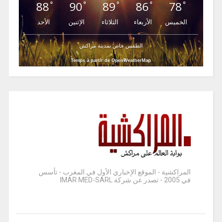
88
90
89
86
78
°
°
°
°
°
الخميس
الأربعاء
الثلاثاء
الإثنين
الأحد
الطقس خاص بمدينة مراكش
Temps à partir de OpenWeatherMap
المراكشية - الموقع الإخباري الأول في المغرب - تأسس
في 2005 - تصدر عن شركة IMAR MED-SARL