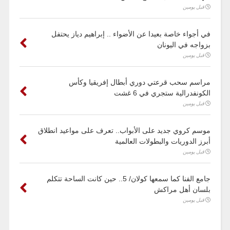
قبل يومين
في أجواء خاصة بعيدا عن الأضواء .. إبراهيم دياز يحتفل
بزواجه في اليونان
قبل يومين
مراسم سحب قرعتي دوري أبطال إفريقيا وكأس
الكونفدرالية ستجري في 6 غشت
قبل يومين
موسم كروي جديد على الأبواب.. تعرف على مواعيد انطلاق
أبرز الدوريات والبطولات العالمية
قبل يومين
جامع الفنا كما سمعها كولان/ 5.. حين كانت الساحة تتكلم
بلسان أهل مراكش
قبل يومين