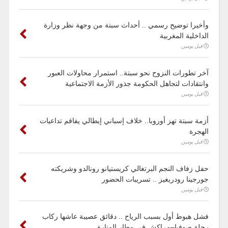
وأخيرا توضيح رسمي .. أحداث سبتة من وجهة نظر وزارة
الداخلية المغربية
قبل يومين
آخر تطورات النزوح نحو سبتة.. استمرار محاولات العبور
وانتقادات لتجاهل الحكومة جذور الأزمة الاجتماعية
قبل يومين
أزمة سبتة تهز أوروبا.. خلاف إسباني إيطالي يفاقم تداعيات
الهجرة
قبل يومين
حفل زفاف النجم البرتغالي كريستيانو رونالدو وشريكته
جورجينا رودريغيز .. تسريبات الحضور
قبل يومين
فشل هبوط أول بسبب الرياح .. دقائق عصيبة عاشها ركاب
رحلة صوفيا–مراكش في مطار المنارة