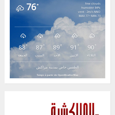
76
few clouds
°
84% humidité
vent : 2m/s NNO
MAX 77 • MIN 73
88
87
89
91
90
°
°
°
°
°
الثلاثاء
الإثنين
الأحد
السبت
الجمعة
الطقس خاص بمدينة مراكش
Temps à partir de OpenWeatherMap