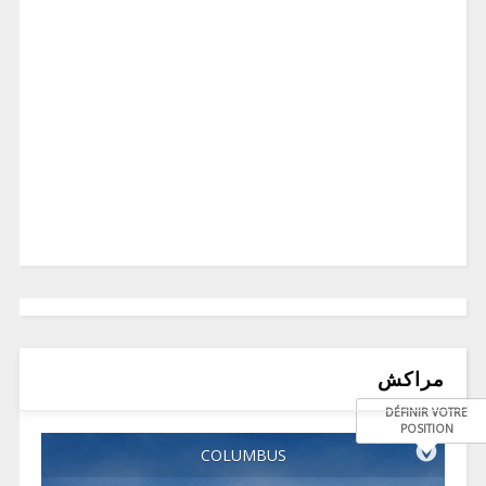
مراكش
DÉFINIR VOTRE
POSITION
COLUMBUS