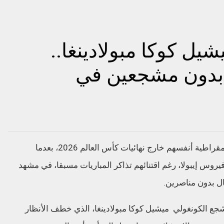
يل كوكا مبولادينغا..
 بدون مشجعين في
وجد الاف المشجعين من جمهورية الكونغو الديمقراطية أنفسهم خارج نهائيات كأس العالم 2026، بعدما
وس إيبولا، رغم اقتنائهم تذاكر المباريات مسبقا، في مشهد
ال بدون مناصرين.
ع الكونغولي ميشيل كوكا مبولادينغا، الذي خطف الأنظار