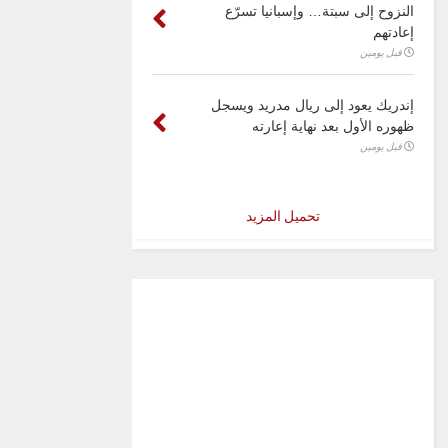
النزوح إلى سبتة… وإسبانيا تسرّع
إعادتهم
قبل يومين
إندريك يعود إلى ريال مدريد ويسجل
ظهوره الأول بعد نهاية إعارته
قبل يومين
تحميل المزيد