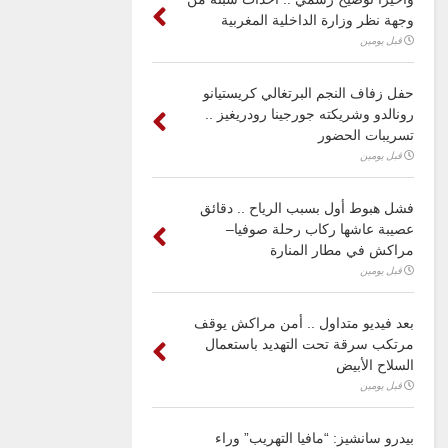
وجهة نظر وزارة الداخلية المغربية
قبل يومين
حفل زفاف النجم البرتغالي كريستيانو
رونالدو وشريكته جورجينا رودريغيز ..
تسريبات الحضور
قبل يومين
فشل هبوط أول بسبب الرياح .. دقائق
عصيبة عاشها ركاب رحلة صوفيا–
مراكش في مطار المنارة
قبل يومين
بعد فيديو متداول .. أمن مراكش يوقف
مرتكب سرقة تحت التهديد باستعمال
السلاح الأبيض
قبل يومين
بيدرو سانشيز: “مافيا التهريب” وراء