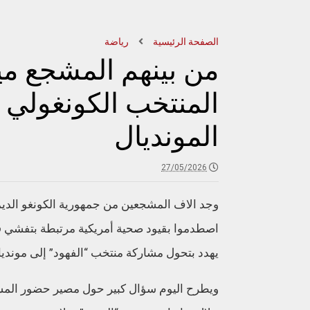
الصفحة الرئيسية
رياضة
من بينهم المشجع ميش
المنتخب الكونغولي
المونديال
27/05/2026
اصطدموا بقيود صحية أمريكية مرتبطة بتفشي فير
يهدد بتحول مشاركة منتخب “الفهود” إلى موندي
ويطرح اليوم سؤال كبير حول مصير حضور المشج