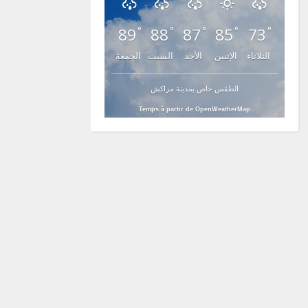
89
88
87
85
73
°
°
°
°
°
الثلاثاء
الإثنين
الأحد
السبت
الجمعة
الطقس خاص بمدينة مراكش
Temps à partir de OpenWeatherMap