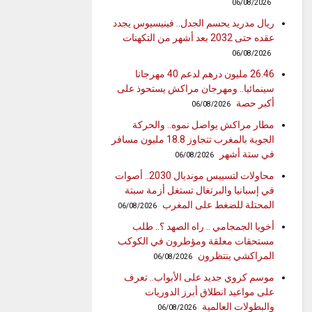
06/08/2026
ريال مدريد يحسم الجدل.. فينيسيوس يجدد
عقده حتى 2032 بعد أشهر من التكهنات
06/08/2026
26.46 مليون درهم لدعم 40 مهرجانا
سينمائيا.. ومهرجان مراكش يستحوذ على
أكبر حصة
06/08/2026
مطار مراكش يواصل نموه.. والحركة
الجوية بالمغرب تتجاوز 18.8 مليون مسافر
في ستة أشهر
06/08/2026
محاولات لتسييس مونديال 2030.. أصوات
في إسبانيا والبرتغال تستغل أزمة سبتة
المحتلة للضغط على المغرب
06/08/2026
أخويا الجمجامي .. راه الصهد ؟.. طلب
مستحقات معلقة ومؤطرون في الكوكب
المراكشي ينتظرون
06/08/2026
موسم كروي جديد على الأبواب.. تعرف
على مواعيد انطلاق أبرز الدوريات
والبطولات العالمية
06/08/2026