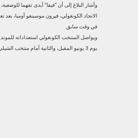
وأشار البلاغ إلى أن “فيفا” أبدى تفهما للوضعي
الاتحاد الكونغولي، فيرون موسينغو أومبا، بعد ت
في وقت سابق.
ويواصل المنتخب الكونغولي استعداداته للمونديا
يوم 3 يونيو المقبل، والثانية أمام منتخب الشيلي، ضمن البرنامج الإعدادي قبل انطلاق كأس العالم 2026.