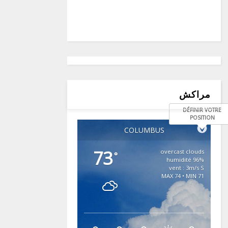
مراكش
DÉFINIR VOTRE
POSITION
COLUMBUS
73
overcast clouds
°
96% humidité
vent : 3m/s S
MAX 74 • MIN 71