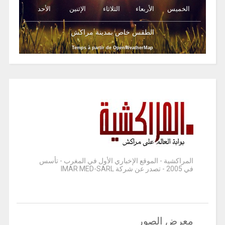
الخميس
الأربعاء
الثلاثاء
الإثنين
الأحد
الطقس خاص بمدينة مراكش
Temps à partir de OpenWeatherMap
المراكشية - الموقع الإخباري الأول في المغرب - تأسس
في 2005 - تصدر عن شركة IMAR MED-SARL
معرض الصور