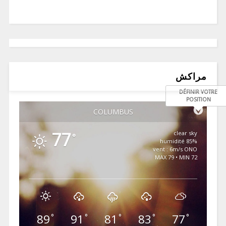
مراكش
DÉFINIR VOTRE
POSITION
COLUMBUS
77
clear sky
°
85% humidité
vent : 6m/s ONO
MAX 79 • MIN 72
89
91
81
83
77
°
°
°
°
°