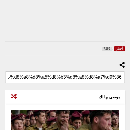
أخبار
7283
موصى بها لك