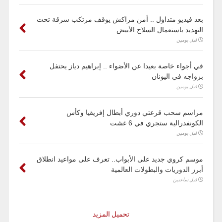
بعد فيديو متداول .. أمن مراكش يوقف مرتكب سرقة تحت
التهديد باستعمال السلاح الأبيض
قبل يومين
في أجواء خاصة بعيدا عن الأضواء .. إبراهيم دياز يحتفل
بزواجه في اليونان
قبل يومين
مراسم سحب قرعتي دوري أبطال إفريقيا وكأس
الكونفدرالية ستجري في 6 غشت
قبل يومين
موسم كروي جديد على الأبواب.. تعرف على مواعيد انطلاق
أبرز الدوريات والبطولات العالمية
قبل ساعتين
تحميل المزيد