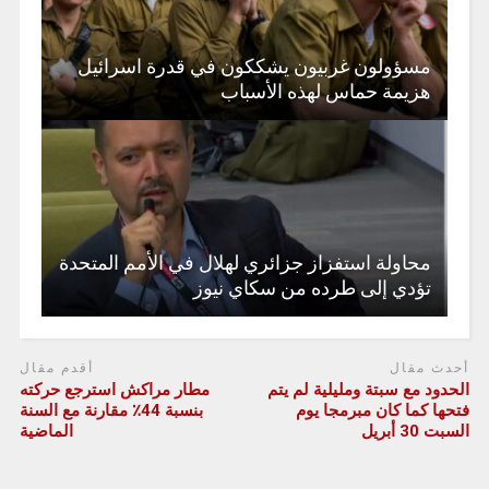
مسؤولون غربيون يشككون في قدرة اسرائيل
هزيمة حماس لهذه الأسباب
محاولة استفزاز جزائري لهلال في الأمم المتحدة
تؤدي إلى طرده من سكاي نيوز
أحدث مقال
أقدم مقال
الحدود مع سبتة ومليلية لم يتم
مطار مراكش استرجع حركته
فتحها كما كان مبرمجا يوم
بنسبة 44٪؜ مقارنة مع السنة
السبت 30 أبريل
الماضية