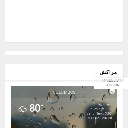
مراكش
DÉFINIR VOTRE
POSITION
COLUMBUS
80
light rain
°
81% humidité
vent : 9m/s OSO
MAX 82 • MIN 80