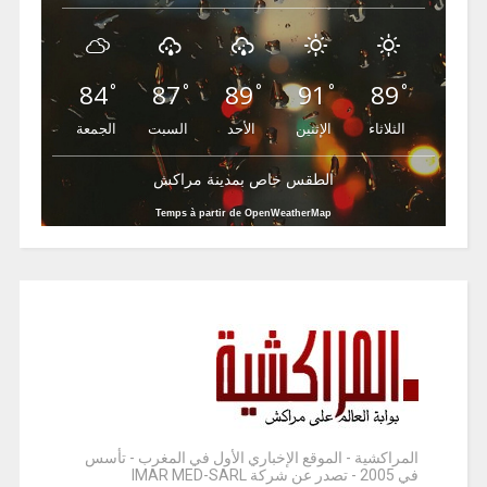
84
87
89
91
89
°
°
°
°
°
الثلاثاء
الإثنين
الأحد
السبت
الجمعة
الطقس خاص بمدينة مراكش
Temps à partir de OpenWeatherMap
المراكشية - الموقع الإخباري الأول في المغرب - تأسس
في 2005 - تصدر عن شركة IMAR MED-SARL