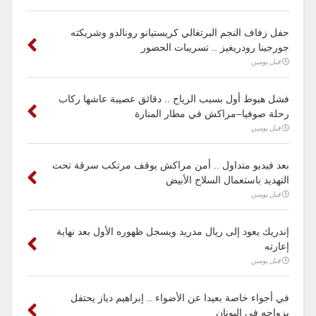
حفل زفاف النجم البرتغالي كريستيانو رونالدو وشريكته
جورجينا رودريغيز .. تسريبات الحضور
قبل يومين
فشل هبوط أول بسبب الرياح .. دقائق عصيبة عاشها ركاب
رحلة صوفيا–مراكش في مطار المنارة
قبل يومين
بعد فيديو متداول .. أمن مراكش يوقف مرتكب سرقة تحت
التهديد باستعمال السلاح الأبيض
قبل يومين
إندريك يعود إلى ريال مدريد ويسجل ظهوره الأول بعد نهاية
إعارته
قبل يومين
في أجواء خاصة بعيدا عن الأضواء .. إبراهيم دياز يحتفل
بزواجه في اليونان