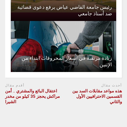
رئيس جامعة القاضي عياض يرفع دعوى قضائية
ضد أستاذ جامعي
زيادة مرتقبة في أسعار المحروقات ابتداء من
الإثنين
أحدث مقال
أقدم مقال
هذه مواعد مقابلات السد بين
اعتقال البائع والمشتري .. أمن
القسمين الاحترافيين الأول
مراكش يحجز 35 كيلو من مخدر
والثاني
الشيرا