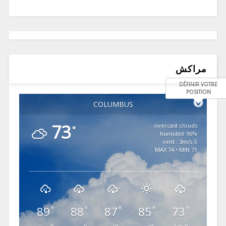
مراكش
DÉFINIR VOTRE
POSITION
COLUMBUS
73
overcast clouds
°
96% humidité
vent : 3m/s S
MAX 74 • MIN 71
89
88
87
85
73
°
°
°
°
°