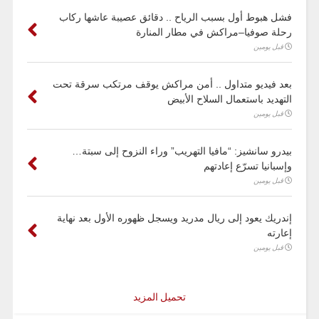
فشل هبوط أول بسبب الرياح .. دقائق عصيبة عاشها ركاب
رحلة صوفيا–مراكش في مطار المنارة
قبل يومين
بعد فيديو متداول .. أمن مراكش يوقف مرتكب سرقة تحت
التهديد باستعمال السلاح الأبيض
قبل يومين
بيدرو سانشيز: “مافيا التهريب” وراء النزوح إلى سبتة…
وإسبانيا تسرّع إعادتهم
قبل يومين
إندريك يعود إلى ريال مدريد ويسجل ظهوره الأول بعد نهاية
إعارته
قبل يومين
تحميل المزيد