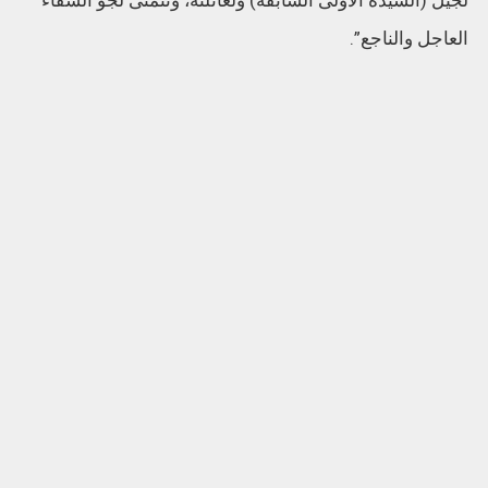
لجيل (السيدة الأولى السابقة) ولعائلته، ونتمنى لجو الشفاء
العاجل والناجع”.