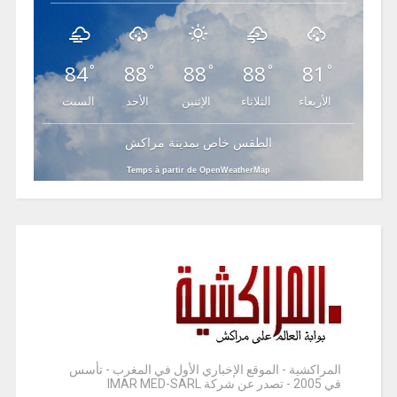
84
88
88
88
81
°
°
°
°
°
الأربعاء
الثلاثاء
الإثنين
الأحد
السبت
الطقس خاص بمدينة مراكش
Temps à partir de OpenWeatherMap
المراكشية - الموقع الإخباري الأول في المغرب - تأسس
في 2005 - تصدر عن شركة IMAR MED-SARL