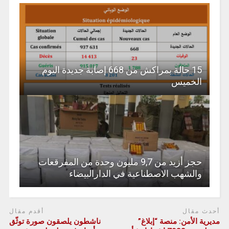
15 حالة بمراكش من 668 إصابة جديدة اليوم
الخميس
حجز أزيد من 9,7 مليون وحدة من المفرقعات
والشهب الاصطناعية في الدارالبيضاء
أحدث مقال
أقدم مقال
مديرية الأمن: منصة “إبلاغ”
ناشطون يلصقون صورة توثّق