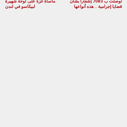
توصلت ب 7083 إشعارا بشأن
مأساة غزة على لوحة شهيرة
قضايا إجرامية .. هذه أنواعها
لبيكاسو في لندن