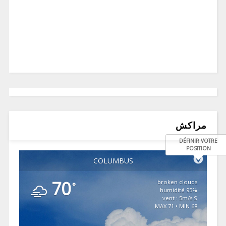
مراكش
DÉFINIR VOTRE
POSITION
COLUMBUS
70
broken clouds
°
95% humidité
vent : 5m/s S
MAX 71 • MIN 68