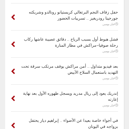
حفل زفاف النجم البرتغالي كريستيانو رونالدو وشريكته
جورجينا رودريغيز .. تسريبات الحضور
قبل يومين
فشل هبوط أول بسبب الرياح .. دقائق عصيبة عاشها ركاب
رحلة صوفيا–مراكش في مطار المنارة
قبل يومين
بعد فيديو متداول .. أمن مراكش يوقف مرتكب سرقة تحت
التهديد باستعمال السلاح الأبيض
قبل يومين
إندريك يعود إلى ريال مدريد ويسجل ظهوره الأول بعد نهاية
إعارته
قبل يومين
في أجواء خاصة بعيدا عن الأضواء .. إبراهيم دياز يحتفل
بزواجه في اليونان